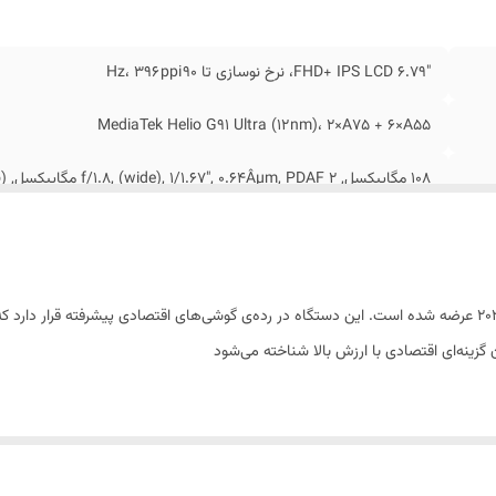
۶.۷۹″ FHD+ IPS LCD، نرخ نوسازی تا ۹۰ Hz، 396 ppi
MediaTek Helio G91 Ultra (۱۲ nm)، 2×A75 + 6×A55
108 مگاپیکسل, f/1.8, (wide), 1/1.67", 0.64Âµm, PDAF 2 مگاپیکسل, f/2.4, (macro)
۱۳ MP f/2.45، Soft‑light ring، فیلم‌برداری 1080p
۵۰۳۰ mAh، شارژ سریع ۳۳ W (۵۰٪ در ۲۶ دقیقه)
حسگر اثرانگشت کناری، تایید IP53، جک هدفون، NFC ممکن دارد
Android 14 با HyperOS
بدنه مقاوم در برابر پاشش آب با استاندارد IP53