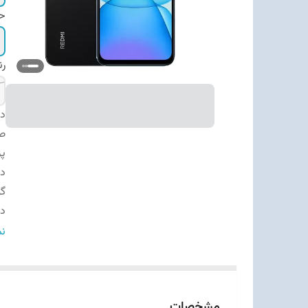
حا
ر
دس
ص
پر
دو
گ
دو
با
نم
سا
س
ج
مشخصات