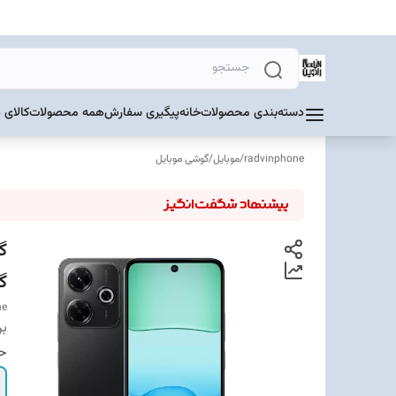
دسته‌بندی محصولات
خانه
پیگیری سفارش
همه محصولات
کالای 
radvinphone
/
موبایل
/
گوشی موبایل
گی
ne
بر
حا