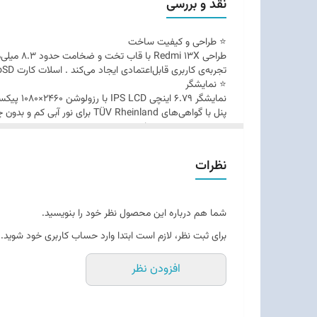
نقد و بررسی
⭐ طراحی و کیفیت ساخت
تجربه‌ی کاربری قابل‌اعتمادی ایجاد می‌کند . اسلات کارت microSD مشترک با سیم‌کارت دوم، امکان افزایش حافظه‌ی تا ۱ TB را فراهم کرده است
⭐ نمایشگر
پنل با گواهی‌های TÜV Rheinland برای نور آبی کم و بدون چشمک‌زن (flicker‑free) سازگار است.
⭐ دوربین و تصویربرداری
نظرات
عکس‌هایی متعادل حتی در نور کم ثبت می‌کند .
⭐ عملکرد سخت‌افزاری
چیپست
MediaTek Helio G91 Ultra
شبکه‌های اجتماعی، و بازی‌های معمولی عملکرد مناسبی دارد. تا ۱۶ GB رم (شامل RAM Extension) امکان مولتی‌تسک کردن روان را فرا
شما هم درباره این محصول نظر خود را بنویسید.
⭐ باتری و شارژ
برای ثبت نظر، لازم است ابتدا وارد حساب کاربری خود شوید.
باتری حتی پس از ۱۰۰۰ سیکل شارژ همچنان ≥۸۰٪ حفظ می‌شود.
افزودن نظر
⭐ نرم‌افزار و ایمنی
Redmi 13X با Android 14 و رابط کاربری
HyperOS
. همچنین شرکت وعده‌ی تجربه نرم‌افزاری «36 ماه شبیه روز اول» داده که نشان‌دهنده نگهداری عملکرد روان طی سه سال است.