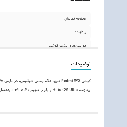
صفحه نمایش
پردازنده
دوربین‌های پشت گوشی
دوربین سلفی
توضیحات
باتری
گوشی
Redmi 13X
سایر امکانات
پردازنده Helio G91 Ultra و باتری حجیم ۵۰۳۰ mAh، به‌عنوان گزینه‌ای اقتصادی با ارزش بالا شناخته می‌شود
سیستم‌عامل
جنس بدنه