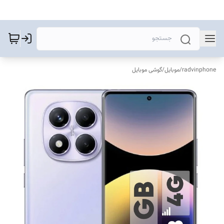
radvinphone
/
موبایل
/
گوشی موبایل