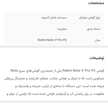
مشخصات
نوع گوشی موبایل
سیستم عامل اندروید
دسته ‌بندی
‌میان‌رده
مدل
Redmi Note 14 Pro 4G
زمان معرفی
10 ژانویه 2025
توضیحات
ابعاد
162.2x74.9x8.2 میلی‌متر
گوشی Redmi Note 14 Pro 4G یکی از جدیدترین گوشی‌های سری Note
وزن
180 گرم
شیائومی است که با تمرکز بر طراحی جذاب، عملکرد قدرتمند و نمایشگر بی‌نظیر
قابلیت‌های مقاومتی
مقاومت در برابر پاشش آب و گرد و غبار
عرضه شده است. این دستگاه با بدنه‌ای از ترکیب شیشه و پلاستیک و
مقاومت در برابر پاشش آب و گردوغبار طراحی شده است که ترکیبی از دوام و
تعداد سیم کارت
دو عدد
زیبایی را ارائه می‌دهد. نمایشگر 6.67 اینچی AMOLED با وضوح 1220 در 2712