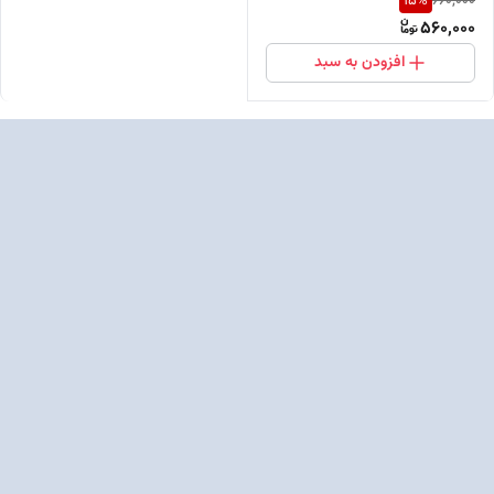
15
%
660,000
560,000
افزودن به سبد