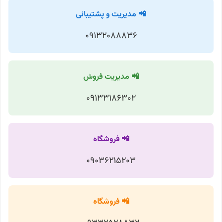
📲 مدیریت و پشتیبانی
09132088836
📲 مدیریت فروش
09133186302
📲 فروشگاه
09036215203
📲 فروشگاه