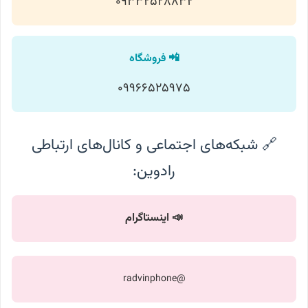
09332528832
📲 فروشگاه
09966525975
🔗 شبکه‌های اجتماعی و کانال‌های ارتباطی
رادوین:
📣 اینستاگرام
@radvinphone