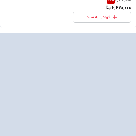
10
%
2,713,000
2,420,000
افزودن به سبد