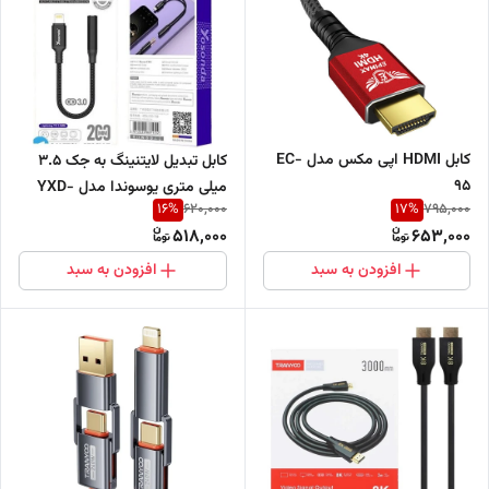
کابل HDMI اپی مکس مدل EC-
کابل تبدیل لایتنینگ به جک 3.5
95
میلی متری یوسوندا مدل YXD-
16
%
17
%
620,000
795,000
M25
518,000
653,000
افزودن به سبد
افزودن به سبد