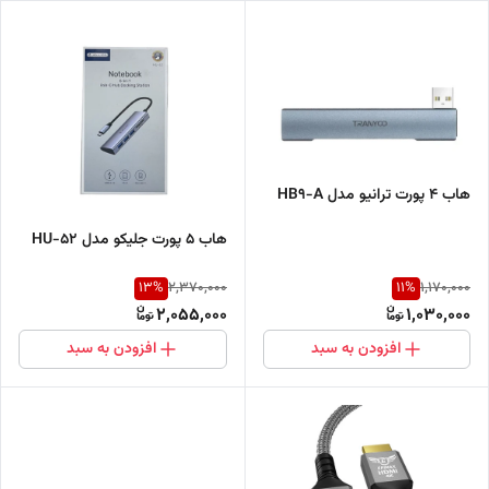
هاب 4 پورت ترانیو مدل HB9-A
هاب 5 پورت جلیکو مدل HU-52
13
%
11
%
2,370,000
1,170,000
2,055,000
1,030,000
افزودن به سبد
افزودن به سبد