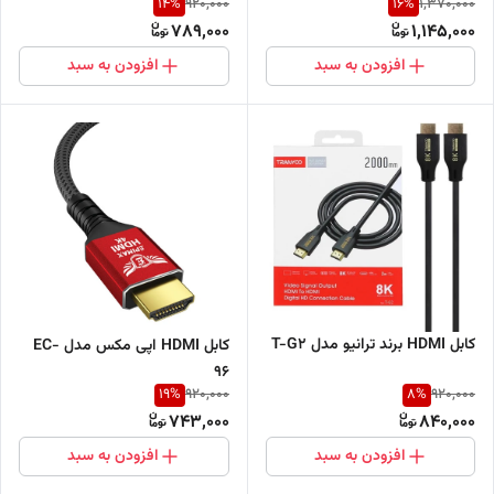
14
%
16
%
920,000
1,370,000
789,000
1,145,000
افزودن به سبد
افزودن به سبد
کابل HDMI برند ترانیو مدل T-G2
کابل HDMI اپی مکس مدل EC-
96
19
%
8
%
920,000
920,000
743,000
840,000
افزودن به سبد
افزودن به سبد