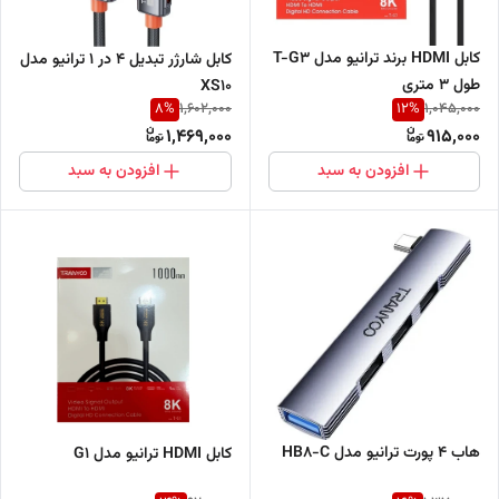
کابل HDMI برند ترانیو مدل T-G3
کابل شارژر تبدیل 4 در 1 ترانیو مدل
طول 3 متری
XS10
8
%
12
%
1,602,000
1,045,000
1,469,000
915,000
افزودن به سبد
افزودن به سبد
هاب 4 پورت ترانیو مدل HB8-C
کابل HDMI ترانیو مدل G1