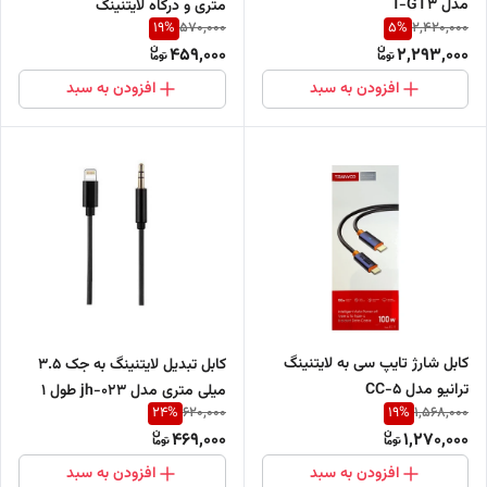
مدل T-GT3
متری و درگاه لایتنینگ
19
%
5
%
570,000
2,420,000
459,000
2,293,000
افزودن به سبد
افزودن به سبد
کابل شارژ تایپ سی به لایتنینگ
کابل تبدیل لایتنینگ به جک 3.5
ترانیو مدل CC-5
میلی متری مدل jh-023 طول 1
24
%
19
%
620,000
1,568,000
متر
469,000
1,270,000
افزودن به سبد
افزودن به سبد