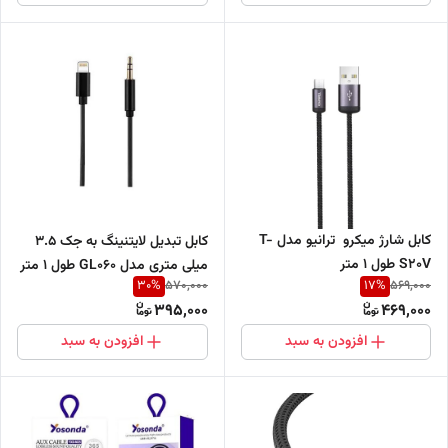
کابل شارژ میکرو ترانیو مدل T-
کابل تبدیل لایتنینگ به جک 3.5
S20V طول 1 متر
میلی متری مدل GL060 طول 1 متر
30
%
17
%
570,000
569,000
395,000
469,000
افزودن به سبد
افزودن به سبد