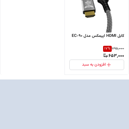
کابل HDMI اپیمکس مدل EC-90
17
%
795,000
653,000
افزودن به سبد