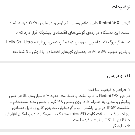
گوشی
PDAF 2 مگاپیکسل, f/2.4, (macro)
توضیحات
دوربین سلفی
۱۳ MP f/2.45، Soft‑light ring، فیلم‌برداری
گوشی
Redmi 13X
طبق اعلام رسمی شیائومی، در مارس ۲۰۲۵ عرضه شده
1080p
است. این دستگاه در رده‌ی گوشی‌های اقتصادی پیشرفته قرار دارد که با
باتری
۵۰۳۰ mAh، شارژ سریع ۳۳ W (۵۰٪ در ۲۶ دقیقه)
نمایشگر بزرگ ۶.۷۹ اینچی، دوربین ۱۰۸ مگاپیکسلی، پردازنده Helio G91 Ultra
و باتری حجیم ۵۰۳۰ mAh، به‌عنوان گزینه‌ای اقتصادی با ارزش بالا شناخته
سایر امکانات
حسگر اثرانگشت کناری، تایید IP53، جک
هدفون، NFC ممکن دارد
می‌شود
سیستم‌عامل
Android 14 با HyperOS
نقد و بررسی
جنس بدنه
بدنه مقاوم در برابر پاشش آب با استاندارد IP53
⭐ طراحی و کیفیت ساخت
طراحی Redmi 13X با قاب تخت و ضخامت حدود ۸.۳ میلی‌متر، ظاهر حس
پولیش و مدرن به همراه دارد. وزن رسمی ۱۹۸ گرم و جنس بدنه مستحکم با
مقاومت IP53 در برابر پاشش آب و گردوغبار، تجربه‌ی کاربری قابل‌اعتمادی
ایجاد می‌کند . اسلات کارت microSD مشترک با سیم‌کارت دوم، امکان افزایش
حافظه‌ی تا ۱ TB را فراهم کرده است
⭐ نمایشگر
نمایشگر ۶.۷۹ اینچی IPS LCD با رزولوشن ۲۴۶۰×۱۰۸۰ پیکسل، تراکم