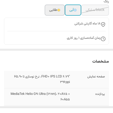
رنگ
black/مشکی
آبی
طلایی
18 ماه گارنتی شرکتی
زمان آماده‌سازی
1
روز کاری
مشخصات
صفحه نمایش
۶.۷۹″ FHD+ IPS LCD، نرخ نوسازی تا ۹۰ Hz،
396 ppi
پردازنده
MediaTek Helio G91 Ultra (۱۲ nm)، 2×A75 +
6×A55
دوربین‌های پشت
108 مگاپیکسل, f/1.8, (wide), 1/1.67", 0.64Âµm,