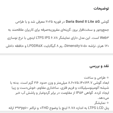
دوربین پشتی
50MP EIS + 8MP اولتراواید + 2MP ماکرو
توضیحات
دوربین جلو
16MP، فیلم‌برداری 1080p@30fps
گوشی
Daria Bond II Lite 5G
در فوریه ۲۰۲۵ معرفی شد و با طراحی
باتری و شارژ
5000mAh، شارژ سریع 33W آداپتور درون جعبه
جمع‌وجور و سخت‌افزار بروز، گزینه‌ای مقرون‌به‌صرفه برای کاربران علاقه‌مند به
نیست
Web3 است. این مدل دارای نمایشگر LTPS IPS 6.78 اینچی با نرخ نوسازی
سیستم‌عامل
Android 14 + DariaOS 5.0
۱۲۰ هرتز، تراشه Dimensity 7050، رم ۸ گیگابایت LPDDR5X و حافظه داخلی
سایر قابلیت‌ها
حسگر اثر انگشت زیر نمایشگر، NFC، اسپیکر
۲۵۶GB از نوع UFS 3.1 است. دوربین سه‌گانه ۵۰MP اصلی با EIS، باتری
مونو، USB‑C
۵۰۰۰mAh با شارژ سریع ۳۳ وات و DariaOS 5.0 مبتنی بر Android 14،
نقد و بررسی
ترکیبی کامل ارائه می‌دهد
⭐ طراحی و ساخت
ابعاد گوشی ۱۶۴.۷×۷۵.۱۴×۸.۶ میلی‌متر و وزن حدود ۲۱۶ گرم است. بدنه با
شیشه آلومینوسیلیکات و فریم فلزی، ساختاری مقاوم، خوش‌دست و زیبا
ایجاد کرده. گواهی IP54 از مقاومت در برابر گردوغبار و پاشش آب خبر
می‌دهد.
⭐ نمایشگر
پنل LTPS LCD به اندازه ۶.۷۸ اینچ با وضوح FHD+ و تراکم ~۳۹۳ppi ارائه