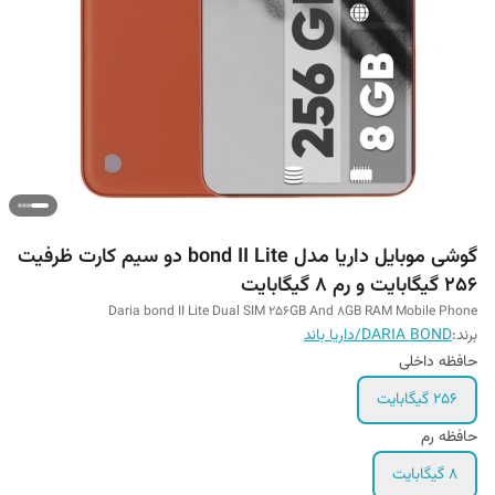
گوشی موبایل داریا مدل bond II Lite دو سیم کارت ظرفیت
256 گیگابایت و رم 8 گیگابایت
Daria bond II Lite Dual SIM 256GB And 8GB RAM Mobile Phone
برند:
DARIA BOND/داریا باند
حافظه داخلی
256 گیگابایت
حافظه رم
8 گیگابایت