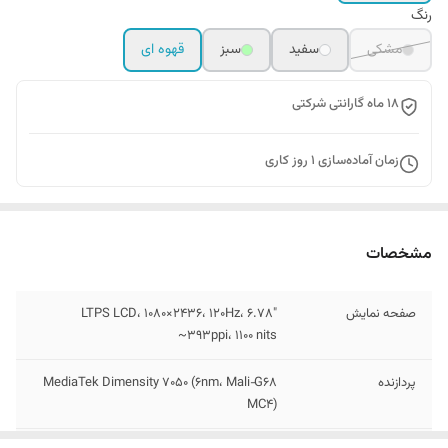
رنگ
مشکی
سفید
سبز
قهوه ای
18 ماه گارانتی شرکتی
زمان آماده‌سازی
1
روز کاری
مشخصات
صفحه نمایش
6.78″ LTPS LCD، 1080×2436، 120Hz،
~393ppi، 1100 nits
پردازنده
MediaTek Dimensity 7050 (۶nm، Mali‑G68
MC4)