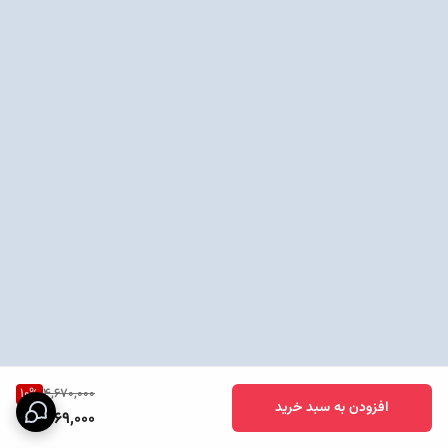
10
%
4,670,000
افزودن به سبد خرید
4,169,000