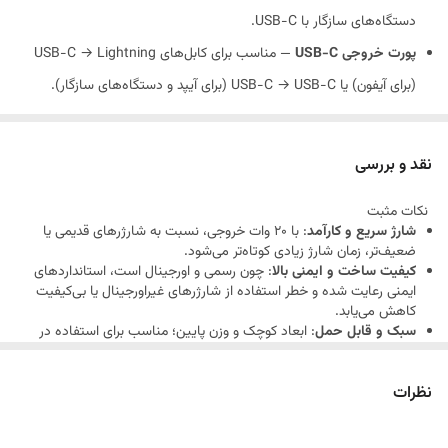
دستگاه‌های سازگار با USB-C.
پورت خروجی USB-C
— مناسب برای کابل‌های USB-C → Lightning
(برای آیفون) یا USB-C → USB-C (برای آیپد و دستگاه‌های سازگار).
شدت جریان خروجی تا ~3.0 آمپر
— یعنی شارژ مؤثر برای موبایل، تبلت و
لوازم جانبی که نیاز به توان بالاتر دارند.
نقد و بررسی
ولتاژ ورودی 100–240V (یا 220–240V بسته به نسخه)
— مناسب برای
نکات مثبت
پریزهای استاندارد در خانه، دفتر یا سفر.
شارژ سریع و کارآمد
: با ۲۰ وات خروجی، نسبت به شارژرهای قدیمی یا
وزن سبک (~80 گرم) و ابعاد جمع‌وجور (~48×52×54.5 میلی‌متر)
—
ضعیف‌تر، زمان شارژ زیادی کوتاه‌تر می‌شود.
کیفیت ساخت و ایمنی بالا
: چون رسمی و اورجینال است، استانداردهای
حمل و نقل آسان، مناسب برای کیف، مسافرت یا استفاده روزمره.
ایمنی رعایت شده و خطر استفاده از شارژرهای غیراورجینال یا بی‌کیفیت
سازگاری با طیف وسیع دستگاه‌های اپل
— از جمله آیفون (iPhone 8 به
کاهش می‌یابد.
سبک و قابل حمل
: ابعاد کوچک و وزن پایین؛ مناسب برای استفاده در
بعد)، آیپد، ایرپاد، اپل واچ و سایر دستگاه‌های دارای USB-C.
خانه، دفتر یا هنگام سفر.
سازگاری گسترده
: برای آیفون، آیپد، ایرپاد، اپل واچ و حتی گجت‌های دیگر
پشتیبانی از شارژ سریع (Fast Charging / USB-PD)
— با کابل مناسب،
نظرات
USB-C مناسب است — انعطاف بالا در استفاده.
می‌تواند تا ~50٪ باتری در حدود 30–35 دقیقه شارژ کند (بسته به مدل
نکات / محدودیت‌ها
کابل جداگانه است
: این آداپتور «کله شارژر» است — کابل USB-C →
دستگاه).