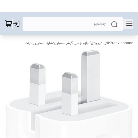
radvinphone
/
کالای دیجیتال
/
لوازم جانبی گوشی موبایل
/
شارژر موبایل و تبلت