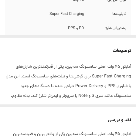
قابلیت‌ها
Super Fast Charging
پشتیبانی شارژ
PD و PPS
پورت خروجی
USB-C
توضیحات
ورودی
100 تا 240 ولت
آداپتور 45 وات اصلی سامسونگ سه‌پین، یکی از قدرتمندترین شارژرهای
مناسب برای
سری‌های Galaxy S21/S22/S23/S24 Ultra و
Super Fast Charging برای گوشی‌ها و تبلت‌های سامسونگ است. این مدل
مدل‌های پشتیبانی‌کننده از 45W
با فناوری PPS و Power Delivery طراحی شده تا دستگاه‌های جدید
سامسونگ مانند سری S و Note را سریع‌تر و ایمن‌تر شارژ کند. بدنه مقاوم،
کیفیت ساخت اورجینال و پایداری خروجی از ویژگی‌های مهم آن است. این
شارژر سه‌پین مخصوص بازارهای جهانی تولید شده و برای استفاده در ایران
نقد و بررسی
نیاز به تبدیل 3 به 2 دارد. اگر دنبال یک شارژر کاملاً اورجینال، قدرتمند و بادوام
آداپتور 45 وات اصلی سامسونگ سه‌پین یکی از واقعی‌ترین و قدرتمندترین
برای دستگاه سامسونگی خود هستید، این مدل بهترین انتخاب است.