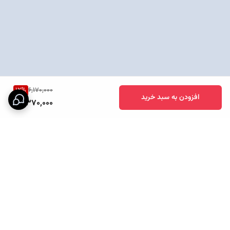
12
%
6,170,000
افزودن به سبد خرید
5,370,000
برگشت به بالا