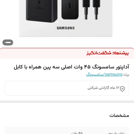
آداپتور سامسونگ 45 وات اصلی سه پین همراه با کابل
برند:
samsung/سامسونگ
12 ماه گارانتی شرکتی
مشخصات
توان خروجی
45 وات