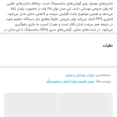
شارژرهای موجود برای گوشی‌های سامسونگ است. برخلاف شارژرهای تقلبی
که توان خروجی نوسانی دارند، این مدل توان 45 وات را به‌صورت پایدار ارائه
می‌دهد و همین موضوع باعث افزایش سرعت و کاهش دمای شارژ می‌شود.
فناوری PPS کمک می‌کند توان خروجی دقیقاً مطابق نیاز دستگاه تنظیم شود،
در نتیجه هم سرعت شارژ بالاتر است و هم از آسیب به باتری جلوگیری
می‌شود. در تست‌های عملی، گوشی‌های سری Ultra سامسونگ با این مدل در
مدت زمان بسیار کمتر نسبت به شارژرهای 25 وات شارژ می‌شوند.
طراحی سه‌پین و کیفیت ساخت عالی نیز نشان‌دهنده اورجینال بودن محصول
نظرات
است. تنها نکته این است که برای استفاده در ایران باید از تبدیل 3 به 2
استفاده شود. در مجموع اگر کیفیت و سرعت برایتان مهم است، این شارژر
یکی از بهترین انتخاب‌های بازار است.
دسته‌بندی
:
شارژر موبایل و تبلت
برچسب‌ها :
سوپر فست شارژ
،
اصلی
،
سامسونگ