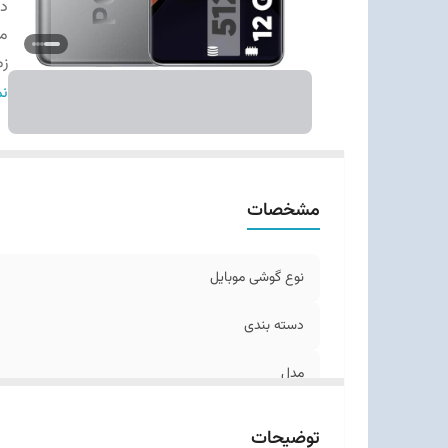
دس
م
زم
اب
نم
وز
ت
بد
قا
مشخصات
تع
نو
نوع گوشی موبایل
ر
دسته ‌بندی
مدل
زمان معرفی
توضیحات