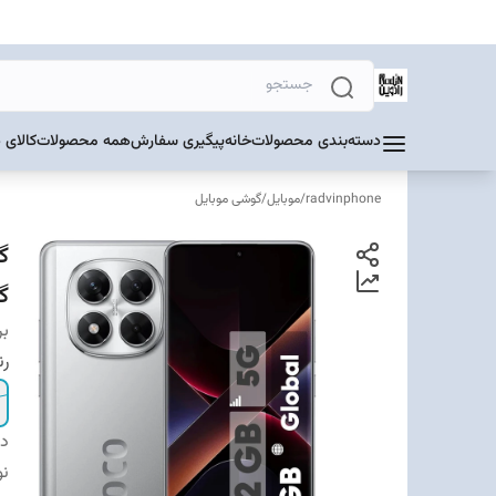
دسته‌بندی محصولات
خانه
پیگیری سفارش
همه محصولات
کالای 
radvinphone
/
موبایل
/
گوشی موبایل
گیگ
بر
ر
دس
نو