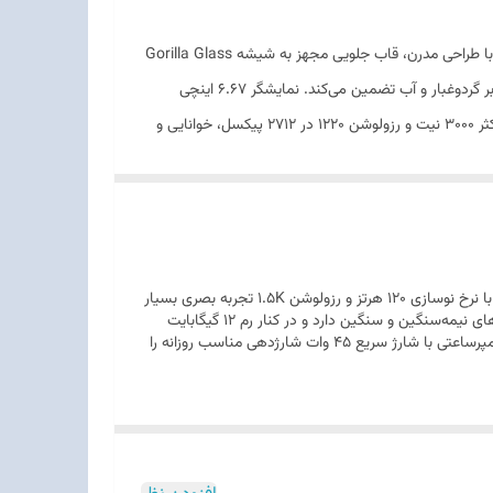
شیائومی Poco X7 در اوایل سال ۲۰۲۵ معرفی شد و به‌سرعت توجه علاقه‌مندان به گوشی‌های میان‌رده قدرتمند را به خود جلب کرد. این دستگاه با طراحی مدرن، قاب جلویی مجهز به شیشه Gorilla Glass
Victus 2 و بدنه پشتی با دو نسخه پلاستیکی یا چرم مصنوعی، ترکیبی از زیبایی و دوام را ارائه می‌دهد. از طرفی مقاومت IP68 امنیت بالایی در برابر گردوغبار و آب تضمین می‌کند. نمایشگر ۶.۶۷ اینچی
AMOLED با پشتیبانی از ۶۸ میلیارد رنگ، نرخ نوسازی ۱۲۰ هرتز، HDR10+ و دالبی ویژن، تجربه بصری شفاف و روانی فراهم می‌کند. روشنایی حداکثر ۳۰۰۰ نیت و رزولوشن ۱۲۲۰ در ۲۷۱۲ پیکسل، خوانایی و
لایی را در هر شرایط نوری تضمین می‌کند. در بخش سخت‌افزار، پردازنده بسیار بهینه Mediatek Dimensity 7300 Ultra با فناوری ۴ نانومتری عملکرد روانی در اجرای برنامه‌ها و بازی‌ها ارائه
می‌دهد. سیستم‌عامل اندروید ۱۴ با رابط کاربری HyperOS، تجربه‌ای مدرن و قابل شخصی‌سازی در اختیار کاربر قرار می‌دهد. دوربین اصلی سه‌گانه شامل سنسور ۵۰ مگاپیکسلی با لرزشگیر اپتیکال، سنسور
فوق عریض ۸ مگاپیکسلی و ماکرو ۲ مگاپیکسلی، کیفیت مطلوبی در عکاسی و فیلم‌برداری 4K ارائه می‌دهد. دوربین سلفی ۲۰ مگاپیکسلی نیز برای ثبت لحظات شخصی ایده‌آل است. باتری ۵۱۱۰
میلی‌آمپرساعتی با شارژ سریع ۴۵ واتی، امکان شارژ کامل در حدود ۵۲ دقیقه را فراهم می‌کند. مجموعه امکانات ارتباطی ازجمله وای‌فای ۶، بلوتوث ۵.۴، NFC و پورت مادون قرمز، Poco X7 را به گزینه‌ای
Poco X7 یکی از قدرتمندترین گوشی‌های میان‌رده شیائومی است که تمرکز اصلی آن روی نمایشگر باکیفیت و عملکرد سریع است. پنل AMOLED با نرخ نوسازی 120 هرتز و رزولوشن 1.5K تجربه بصری بسیار
شارپ و روان ارائه می‌دهد و برای تماشای فیلم و بازی عالی است. پردازنده Dimensity 7300 Ultra عملکرد بسیار خوبی در کارهای روزمره و بازی‌های نیمه‌سنگین و سنگین دارد و در کنار رم 12 گیگابایت
مولتی‌تسکینگ سریع را تضمین می‌کند. دوربین اصلی 64 مگاپیکسلی با لرزشگیر اپتیکال تصاویر واضح و باکیفیتی ثبت می‌کند و باتری 5000 میلی‌آمپرساعتی با شارژ سریع 45 وات شارژدهی مناسب روزانه را