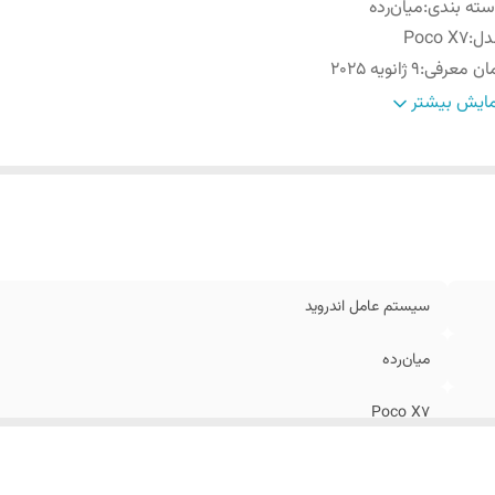
ته ‌بندی
:
‌میان‌رده
دل
:
Poco X7
ان معرفی
:
9 ژانویه 2025
عاد
:
162.3x74.4x8.4 /8.6 میلی‌متر
ایش بیشتر
ن
:
185.5 یا 190 گرم
وضیحات
قاب جلو از جنس شیشه (la Glass Victus 2
نه
:
پلاستیک یا سیلیکون (چرم مصنوعی)
بلیت‌های مقاومتی
:
مقاوم در برابر نفوذ آب , مقاوم در برابر نفوذ گرد و غبار
داد سیم کارت
:
دو عدد
ع سیم کارت
:
سایز نانو (8.8 × 12.3 میلی‌متر)
سیستم عامل اندروید
یجن
:
گلوبال
‌میان‌رده
Poco X7
9 ژانویه 2025