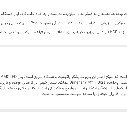
162.3x74.4x8.4 /8.6 میلی‌متر
185.5 یا 190 گرم
قاب جلو از جنس شیشه (Gorilla Glass Victus 2) / قاب پشت از جنس پلاستیک یا سیلیکون (چرم مصنوعی)
جزئیات با
مقاوم در برابر نفوذ آب , مقاوم در برابر نفوذ گرد و غبار
دو عدد
سایز نانو (8.8 × 12.3 میلی‌متر)
گلوبال