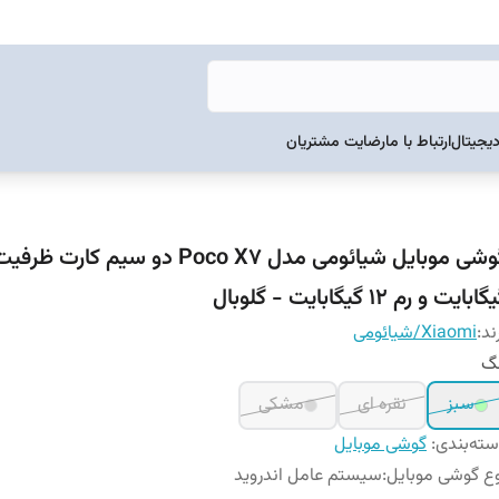
دیجیتال
ارتباط با ما
رضایت مشتریان
ابایت و رم 12 گیگابایت - گلوبال
ند:
Xiaomi/شیائومی
نگ
سبز
نقره ای
مشکی
ته‌بندی
:
گوشی موبایل
ع گوشی موبایل
:
سیستم عامل اندروید