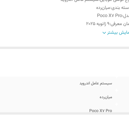
ته ‌بندی
:
‌میان‌رده
دل
:
Poco X7 Pro
ان معرفی
:
9 ژانویه 2025
عاد
:
160.8x75.2x8.3 میلی‌متر
ایش بیشتر
ن
:
195 یا 198 گرم
وضیحات
قاب جلو از جنس شیشه (Gorilla Glass 7i) / قاب پشت ا
نه
:
پلاستیک یا سیلیکون (چرم مصنوعی)
بلیت‌های مقاومتی
:
مقاوم در برابر نفوذ آب , مقاوم در برابر نفوذ گرد و غبار
داد سیم کارت
:
دو عدد
ع سیم کارت
:
سایز نانو (8.8 × 12.3 میلی‌متر)
سیستم عامل اندروید
یجن
:
گلوبال
‌میان‌رده
Poco X7 Pro
9 ژانویه 2025