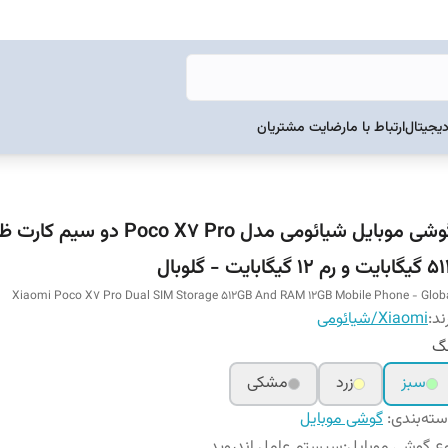
دیجیتال
ارتباط با ما
رضایت مشتریان
گوشی موبایل شیائومی مدل Poco X7 Pro دو س
ت و رم 12 گیگابایت - گلوبال
Xiaomi Poco X7 Pro Dual SIM Storage 512GB And RAM 12GB Mobile Phone - Glob
ند:
Xiaomi/شیائومی
نگ
سبز
زرد
مشکی
ته‌بندی
:
گوشی موبایل
ع گوشی موبایل
:
سیستم عامل اندروید