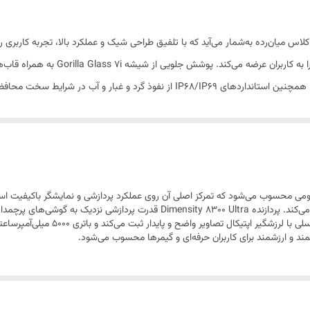
160.8x75.2x8.3 میلی‌متر
Poco X نمونه‌ای از نوآوری در کلاس میان‌رده به‌شمار می‌آید که با تلفیق طراحی شیک و عملکرد بالا، 
195 یا 198 گرم
وزنی حدود 195 تا 198 گرم، ترکیبی از دوا
قاب جلو از جنس شیشه (Gorilla Glass 7i) / قاب پشت از جنس پلاستیک یا سیلیکون (چرم مصنوعی)
مقاوم در برابر نفوذ آب , مقاوم در برابر نفوذ گرد و غبار
دو عدد
سایز نانو (8.8 × 12.3 میلی‌متر)
گلوبال