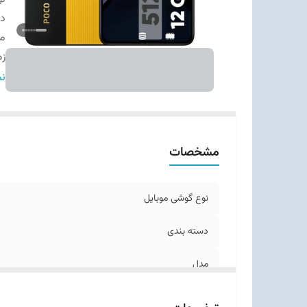
دس
م
زم
اب
نم
وز
ت
بد
مشخصات
قا
تع
نو
نوع گوشی موبایل
ر
دسته ‌بندی
مدل
زمان معرفی