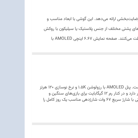
تجربه کاربری رضایت‌بخشی ارائه می‌دهد. این گوشی با ابعاد مناسب و
م و راحتی در دست را به کاربران عرضه می‌کند. پوشش جلویی از شیشه Gorilla Glass 7i به همراه قاب‌های پشتی مختلف از جنس پلاستیک یا سیلیکون با روکش
چرمی، ظاهری مدرن و مقاوم در برابر ضربه ایجاد کرده است. همچنین استانداردهای IP68/IP69 از نفوذ گرد و غبار و آب در شرایط سخت محافظت می‌کنند. صفحه نمایش 6.67 اینچی AMOLED با
رزولوشن 1220×2712 پیکسل و نرخ نوسازی 120 هرتز، تجربه بصری بی‌نظیری با رنگ‌های زنده و جزئیات دقیق ارائه می‌دهد. فناوری Dolby Vision و HDR10+ همراه با نوردهی بالا تا 3200 نیت، بهره‌وری
بیشتر در محیط‌های روشن را تضمین می‌کند. از لحاظ عملکرد، Poco X7 Pro از چیپست قدرتمند Mediatek Dimensity 8400 Ultra با ساختار ۴ نانومتری و پردازنده هشت هسته‌ای بهره می‌برد که
عملکرد روان در اجرای بازی‌ها و برنامه‌های چندوظیفه‌ای را فراهم می‌کند. اما ستاره‌ی اصلی این گوشی، باتری 6000 میلی‌آمپرساعتی با شارژ سریع 90 وات است که در حدود 42 دقیقه از صفر تا صد درصد
Poco X7 Pro یکی از قدرتمندترین گوشی‌های میان‌رده شیائومی محسوب می‌شود که تمرکز اصلی آن روی عملکرد پردازشی و نمایشگر باکیفیت است. پنل AMOLED با رزولوشن 1.5K و نرخ نوسازی 120 هرتز
تجربه‌ای بسیار روان و دقیق در تماشای محتوا و بازی فراهم می‌کند. پردازنده Dimensity 8300 Ultra قدرت پردازشی نزدیک به گوشی‌های پرچمدار دارد و در کنار رم 12 گیگابایت برای بازی‌های سنگین و
مولتی‌تسکینگ کاملاً مناسب است. دوربین اصلی 64 مگاپیکسلی با لرزشگیر اپتیکال تصاویر واضح و پایدار ثبت می‌کند و باتری 5000 میلی‌آمپرساعتی با شارژ سریع 67 وات شارژدهی مناسب یک روز کامل را