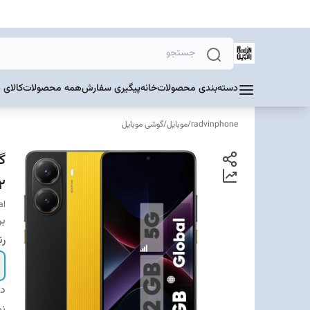
دسته‌بندی محصولات
خانه
پیگیری سفارش
همه محصولات
کالای 
radvinphone
/
موبایل
/
گوشی موبایل
512 گیگابای
al
بر
ر
دس
نو