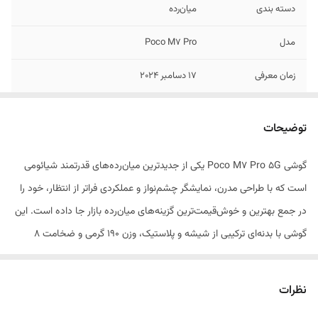
دسته ‌بندی
‌میان‌رده
مدل
Poco M7 Pro
زمان معرفی
17 دسامبر 2024
ابعاد
162.4x75.7x8 میلی‌متر
توضیحات
وزن
190 گرم
گوشی Poco M7 Pro 5G یکی از جدیدترین میان‌رده‌های قدرتمند شیائومی
قابلیت‌های مقاومتی
مقاومت در برابر پاشش آب و گرد و غبار
است که با طراحی مدرن، نمایشگر چشم‌نواز و عملکردی فراتر از انتظار، خود را
تعداد سیم کارت
دو عدد
در جمع بهترین و خوش‌قیمت‌ترین گزینه‌های میان‌رده بازار جا داده است. این
گوشی با بدنه‌ای ترکیبی از شیشه و پلاستیک، وزن ۱۹۰ گرمی و ضخامت ۸
نوع سیم کارت
سایز نانو (8.8 × 12.3 میلی‌متر)
میلی‌متری، تعادلی عالی میان زیبایی و خوش‌دستی دارد. صفحه‌نمایش ۶.۶۷
ویژگی‌های کلیدی
دارای گواهی IP64 ضد گرد و غبار و مقاوم در برابر
اینچی از نوع AMOLED با نرخ نوسازی ۱۲۰ هرتز و روشنایی ۲۱۰۰ نیت، یک
نظرات
پاشش آب
تجربه فوق‌العاده زنده و روان از تماشای محتوا ارائه می‌دهد. قلب تپنده