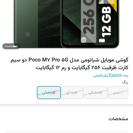
گوشی موبایل شیائومی مدل Poco M7 Pro 5G دو سیم
کارت ظرفیت 256 گیگابایت و رم 12 گیگابایت
برند:
Xiaomi/شیائومی
رنگ
سبز
مشکی
نقره ای
بنفش
مشخصات