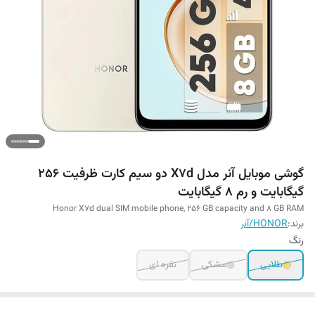
گوشی موبایل آنر مدل X7d دو سیم کارت ظرفیت 256
گیگابایت و رم 8 گیگابایت
Honor X7d dual SIM mobile phone, 256 GB capacity and 8 GB RAM
برند:
HONOR/آنر
رنگ
طلایی
مشکی
نقره ای