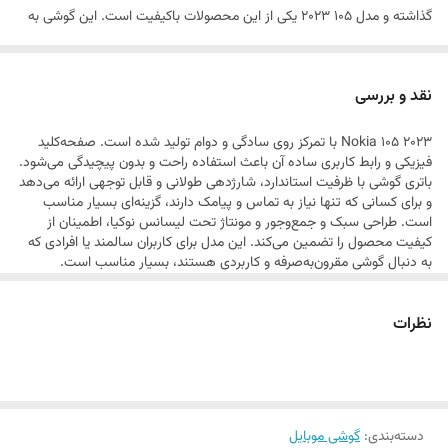
گذاشته و مدل 105 2023 یکی از این محصولات با‌کیفیت است. این گوشی به
نوع گوشی موبایل
سایر سیستم عامل ها
صفحه‌نمایش 1.8 اینچ با رزولوشن 120×160 پیکسل رنگی مجهز شده است که
پر نمایش آیکون‌ها و اعلان‌ها، وضوح تصویر خوب و قابل قبولی دارد. خبری از
نقد و بررسی
سنسور دوربین سلفی و دوربین اصلی برای این گوشی نیست که اتفاق کاملا
Nokia 105 2023 با تمرکز روی سادگی و دوام تولید شده است. صفحه‌کلید
طبیعی است. به نسبت مدل 2022 این گوشی از طراحی متفاوت و البته
فیزیکی و رابط کاربری ساده آن باعث استفاده راحت و بدون پیچیدگی می‌شود.
کاربر‌پسند‌تری بهره برده و دکمه‌های صفحه‌کلید هم زیر صفحه‌نمایش قرار
باتری گوشی با ظرفیت استاندارد، شارژدهی طولانی و قابل توجهی ارائه می‌دهد
و برای کسانی که تنها نیاز به تماس و پیامک دارند، گزینه‌ای بسیار مناسب
گرفته‌اند و ابعاد مناسب و متریال با‌کیفیت در نظر گرفته شده برای دکمه‌های
است. طراحی سبک و جمع‌وجور و مونتاژ تحت لیسانس نوکیا، اطمینان از
صفحه‌کلید، امکان استفاده راحت و سریع را برای شما فراهم کرده است. بهره
کیفیت محصول را تضمین می‌کند. این مدل برای کاربران سالمند یا افرادی که
به دنبال گوشی مقرون‌به‌صرفه و کاربردی هستند، بسیار مناسب است.
بردن از باتری با میزان ظرفیت 1000 میلی‌آمپر‌ساعت سبب شده تا نوکیا 105
2023 همانند اکثر گوشی‌های کلاسیک این شرکت، به ازای هر بار شارژ صد
نظرات
درصدی، توانایی ارائه زمان آماده به‌کار بالایی را داشته باشد و با یک بار شارژ،
تا چند روز نیاز به شارژ دوباره نداشته باشید. در مجموع اگر به دنبال خرید
گوشی کلاسیک با قیمتی ارزان هستید که در اجرای فعالیت‌های روزمره عملکرد
خوبی داشته باشد، نوکیا 105 2023 می‌تواند گزینه بسیار مناسبی باشد. لازم به
دسته‌بندی
:
گوشی موبایل