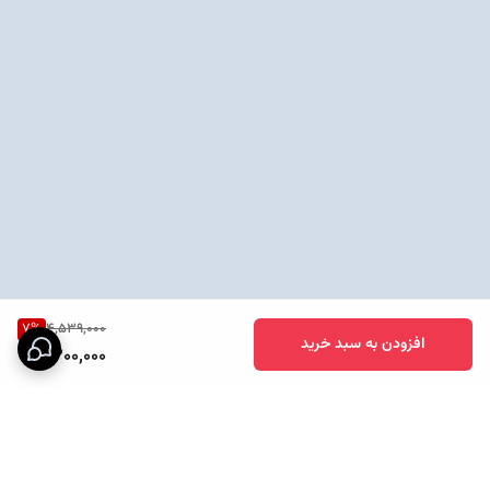
7
%
4,539,000
افزودن به سبد خرید
4,200,000