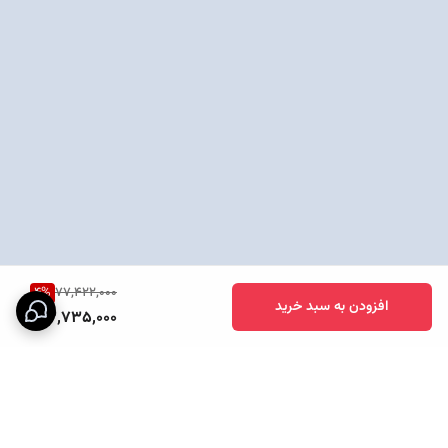
4
%
77,422,000
افزودن به سبد خرید
73,735,000