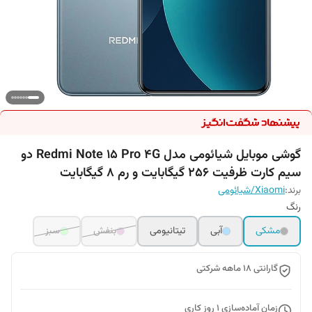
گوشی موبایل شیائومی مدل Redmi Note 15 Pro 4G دو
سیم کارت ظرفیت 256 گیگابایت و رم 8 گیگابایت
برند:
Xiaomi/شیائومی
رنگ
مشکی
آبی
تیتانیومی
بنفش
سبز
گارانتی 18 ماهه شرکتی
زمان آماده‌سازی
1
روز کاری