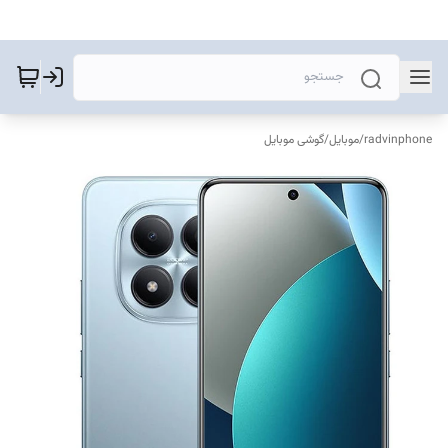
radvinphone
/
موبایل
/
گوشی موبایل