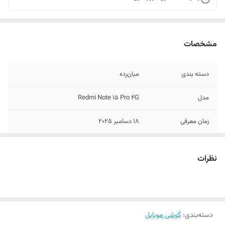
مشخصات
دسته ‌بندی
‌میان‌رده
مدل
Redmi Note 15 Pro 4G
زمان معرفی
18 دسامبر 2025
ابعاد
163.2x76.3x8 میلی‌متر
نظرات
وزن
195 گرم
توضیحات بدنه
قاب جلویی از جنس شیشه (Gorilla Glass
Victus 2) - قاب پشتی از جنس پلاستیک - فریم
از جنس آلومینیوم
دسته‌بندی
:
گوشی موبایل