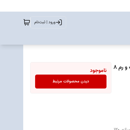
ورود | ثبت‌نام
گوشی موبایل ریلمی مدل Plus 5G 12 ظرفیت 256 گیگابایت و رم 8
ناموجود
دیدن محصولات مرتبط
نمایشگر 6.7 اینچ AMOLED با رزولوشن 2400×1080 و نرخ نوسازی 120