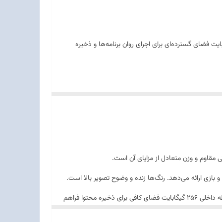
Re یک میان‌رده قدرتمند با طراحی مدرن، نمایشگر باکیفیت و باتری پرظرفیت است. حافظه داخلی 256 گیگابایت و رم 8 گیگابایت فضای گسترده‌ای برای اجرای روان برنامه‌ها و ذخیره
پردازنده MediaTek Dimensity 6080 با رم 8 گیگابایت عملکرد قابل اعتماد برای اجرای برنامه‌ها و بازی‌های متوسط تا سنگین ارائه می‌دهد. حافظه داخلی 256 گیگابایت فضای کافی برای ذخیره محتوا فراهم