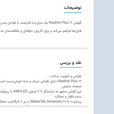
حافظه رم
توضیحات
پشتیبانی از
دوربین اصلی
فایل‌ها فراهم می‌کند و برای کاربران حرفه‌ای و علاقه‌مندان
دوربین سلفی
باتری
نقد و بررسی
طراحی و کیفیت ساخت
Realme Plus 12 دارای طراحی شیک و بدنه خوش‌دست است که در دست گرفتن آن راحت بوده و استفاده طولانی‌مدت را آسان می‌کند. قاب پشتی مقاوم و وزن متعادل از مزایای آن است.
صفحه نمایش
این گوشی مجهز به نمایشگر 6.7 اینچی AMOLED با رزولوشن Full HD+ و نرخ نوسازی 120 هرتز است که تجربه روان در وب‌گردی، تماشای ویدیو و بازی ارائه می‌دهد. رنگ‌ها زنده و وضوح تصویر بالا است.
سخت‌افزار و عملکرد
می‌کند و امکان افزایش حافظه با کارت microSD نیز وجود دارد.
دوربین