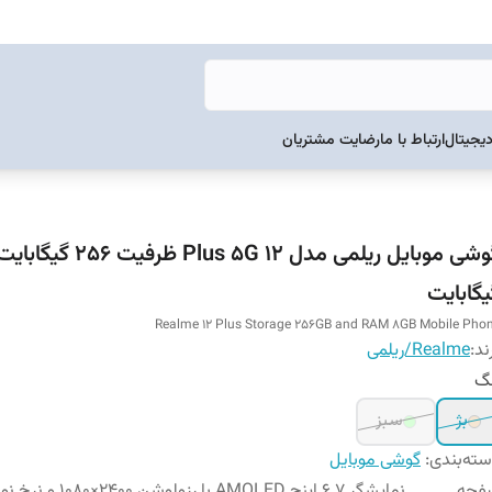
دیجیتال
ارتباط با ما
رضایت مشتریان
یگابایت
Realme 12 Plus Storage 256GB and RAM 8GB Mobile Pho
ند:
Realme/ریلمی
نگ
بژ
سبز
ته‌بندی
:
گوشی موبایل
فحه