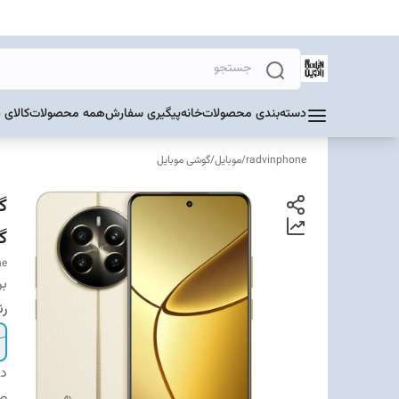
دسته‌بندی محصولات
خانه
پیگیری سفارش
همه محصولات
کالای 
radvinphone
/
موبایل
/
گوشی موبایل
گ
ne
بر
ر
دس
ص