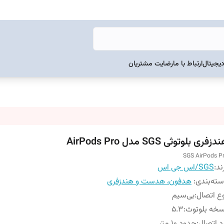
دیجیتال
ارتباط با ما
رضایت مشتریان
زفری بلوتوثی SGS مدل AirPods Pro
SGS AirPods P
ند:
SGS/اس جی اس
ته‌بندی
:
هدفون، هدست و هندزفری
ع اتصال
:
بی‌سیم
خه بلوتوث
:
5.3
د اتصال
:
حدود 10 متر