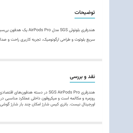
نوع طراحی
توضیحات
میکروفون
هندزفری بلوتوثی SGS 
قابلیت کنترل لمسی
سریع بلوتوث و طراحی ارگونومیک، تجربه کاربری راحت و صدای 
کاهش نویز
زمان مکالمه
نقد و بررسی
زمان پخش موسیقی
هندزفری SGS AirPods Pro در دسته 
زمان شارژ با کیس
روزمره و مکالمه است و میکروفون داخلی عملکرد مناسبی در
اورجینال نیست. باتری کیس شارژ امکان چند بار شارژ گوشی‌ه
درگاه شارژ کیس
سازگار با