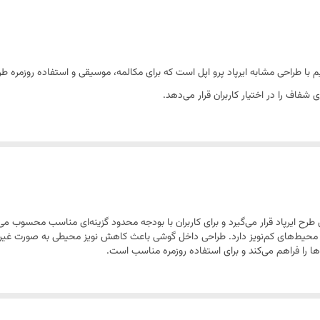
داخل گوش (In-Ear) با ساقه
دارد
مدل AirPods Pro یک هدفون بی‌سیم با طراحی مشابه ایرپاد پرو اپل است که برای مکالمه، موسیقی و اس
دارد
شفاف را در اختیار کاربران قرار می‌دهد.
غیرفعال (Passive Noise Isolation)
حدود 3 ساعت
حدود 3.5 ساعت
هدفون‌های اقتصادی طرح ایرپاد قرار می‌گیرد و برای کاربران با بودجه محدود گزینه‌ای مناسب
تا 20 ساعت مجموع
 محیط‌های کم‌نویز دارد. طراحی داخل گوشی باعث کاهش نویز محیطی به صورت غیرفع
ا را فراهم می‌کند و برای استفاده روزمره مناسب است.
Lightning یا Type-C (بسته به نسخه)
Android و iOS