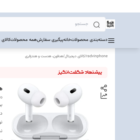
دسته‌بندی محصولات
خانه
پیگیری سفارش
همه محصولات
کالای 
radvinphone
/
کالای دیجیتال
/
هدفون، هدست و هندزفری
هند
ro
بر
دس
نو
نس
بر