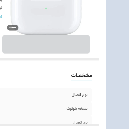
نو
می
نم
قا
کا
زم
ز
زم
در
سا
مشخصات
نوع اتصال
نسخه بلوتوث
برد اتصال