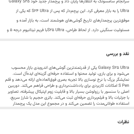
سرانجام سامسونگ به انتظارها پایان داد و پرچمدار جدید خود Galaxy S25
وزن
218 گرم
Ultra را به بازار معرفی کرد. این پرچم‌دار که پس از S24 Ultra که یکی از
توضیحات بدنه
پنل جلویی و پشتی از جنس شیشه (Corning
موفق‌ترین پرچمدارهای تاریخ گوشی‌های هوشمند است، به بازار آمده و
Gorilla Armor 2) / فریم کناری از جنس تیتانیوم
مسئولیت سنگینی دارد. از لحاظ طراحی، S25 Ultraبا فریم تیتانیوم درجه 5 و
گرید 5
گوریلا گلس آرمور 2 ساخته شده است که به آن دوام و استحکام فوق‌العاده‌ای
قابلیت‌های مقاومتی
مقاوم در برابر نفوذ آب , مقاوم در برابر نفوذ گرد و
بخشیده است. ابعاد دستگاه به اندازه‌ای است که در دست گرفتن آن راحت
نقد و بررسی
غبار
است و لبه‌های خمیده و وزنی معادل 218 گرم باعث شده است که این گوشی
تعداد سیم کارت
دو عدد
Galaxy S25 Ultra یکی از قدرتمندترین گوشی‌های اندرویدی بازار محسوب
از S24 Ultra خوش‌دست‌تر باشد. این گوشی همچنین با استاندارد IP68
می‌شود و برای بازی، تولید محتوا و استفاده حرفه‌ای گزینه‌ای ایده‌آل است.
مقاوم در برابر آب و گرد و غبار است، بنابراین می‌توانید بدون نگرانی از آن در
نمایشگر بزرگ با نرخ نوسازی بالا تجربه بصری فوق‌العاده‌ای ارائه می‌دهد و قلم
نوع سیم کارت
سایز نانو (8.8 × 12.3 میلی‌متر)
S Pen امکانات کاربردی برای یادداشت‌برداری و طراحی فراهم می‌کند. دوربین
شرایط مختلف استفاده کنید. نمایشگر S25 Ultra یک صفحه Dynamic
اصلی با سنسور با رزولوشن بسیار بالا و قابلیت زوم اپتیکال پیشرفته، تصاویر
ویژگی‌های کلیدی
دارای استاندارد IP68 و مقاوم در برابر نفوذ آب (تا
LTPO AMOLED 2X با سایز 6.9 اینچ و رزولوشن بسیار بالا است که تصاویر
با جزئیات بالا و فیلم‌برداری حرفه‌ای ثبت می‌کند. باتری حجیم با شارژ سریع،
عمق 1.5 متری به مدت 30 دقیقه) / مجهز به قلم
استفاده طولانی‌مدت را تضمین می‌کند و در مجموع این مدل یک پرچمدار
فوق‌العاده شفاف و رنگ‌های زنده‌ای را به نمایش می‌گذارد. همچنین، این
لمسی / پشتیبانی از 7 آپدیت نرم‌افزاری (طبق گفته
کامل و بی‌رقیب در اکوسیستم اندروید است.
کمپانی سامسونگ) / پشتیبانی از سیستم جدید
نمایشگر از نرخ تازه‌سازی 120 هرتز پشتیبانی می‌کند که باعث می‌شود همه
نظرات
Samsung DEX / مجهز به فناوری Circle to
چیز بسیار روان و سریع به نظر برسد. در دل این گوشی، Snapdragon 8 Elite
search