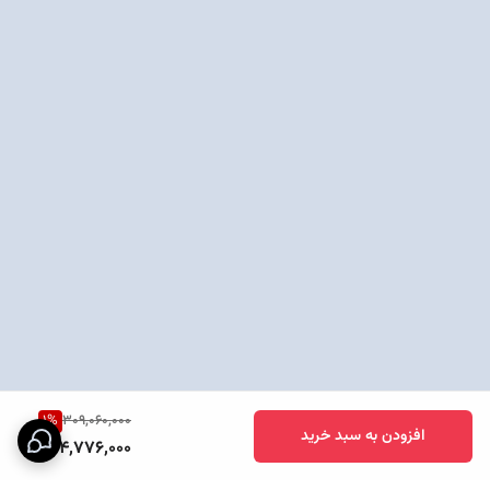
1
%
309,060,000
افزودن به سبد خرید
304,776,000