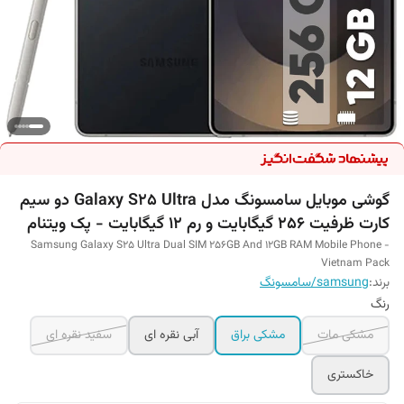
گوشی موبایل سامسونگ مدل Galaxy S25 Ultra دو سیم
کارت ظرفیت 256 گیگابایت و رم 12 گیگابایت - پک ویتنام
Samsung Galaxy S25 Ultra Dual SIM 256GB And 12GB RAM Mobile Phone -
Vietnam Pack
برند:
samsung/سامسونگ
رنگ
مشکی مات
مشکی براق
آبی نقره ای
سفید نقره ای
خاکستری