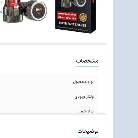
قا
سا
نم
مشخصات
نوع محصول
ولتاژ ورودی
نوع اتصال
قابلیت‌ها
توضیحات