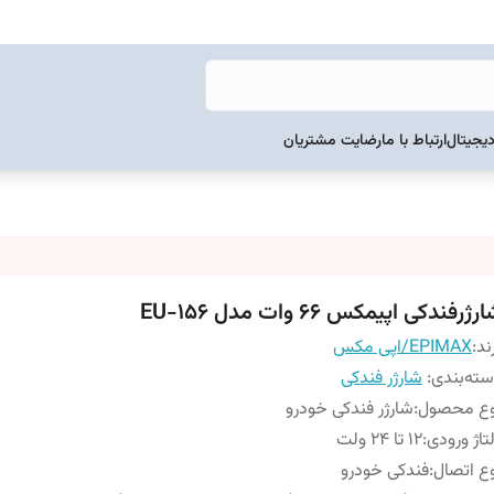
دیجیتال
ارتباط با ما
رضایت مشتریان
رژرفندکی اپیمکس 66 وات مدل EU-156
ند:
EPIMAX/اپی مکس
ته‌بندی
:
شارژر فندکی
وع محصول
:
شارژر فندکی خودرو
تاژ ورودی
:
12 تا 24 ولت
ع اتصال
:
فندکی خودرو