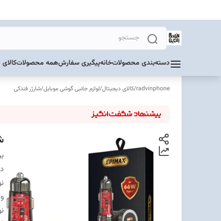
دسته‌بندی محصولات
خانه
پیگیری سفارش
همه محصولات
کالای 
radvinphone
/
کالای دیجیتال
/
لوازم جانبی گوشی موبایل
/
شارژر فندکی
شا
بر
دس
ن
ول
نو