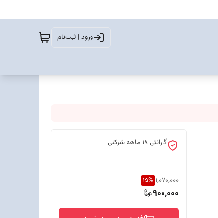
ورود | ثبت‌نام
گارانتی 18 ماهه شرکتی
15
%
1,070,000
900,000