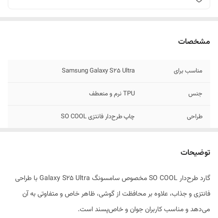
مشخصات
مناسب برای
Samsung Galaxy S25 Ultra
جنس
TPU نرم و منعطف
طراحی
چاپ طرح‌دار فانتزی SO COOL
سطح
ضد لغزش و ضد اثر انگشت
توضیحات
مقاوم
در برابر ضربه و خط و خش
گارد طرح‌دار SO COOL مخصوص سامسونگ Galaxy S25 Ultra با طراحی
وزن
سبک و ضخامت کم
فانتزی و جذاب، علاوه بر محافظت از گوشی، ظاهر خاص و متفاوتی به آن
می‌دهد و مناسب کاربران جوان و خاص‌پسند است.