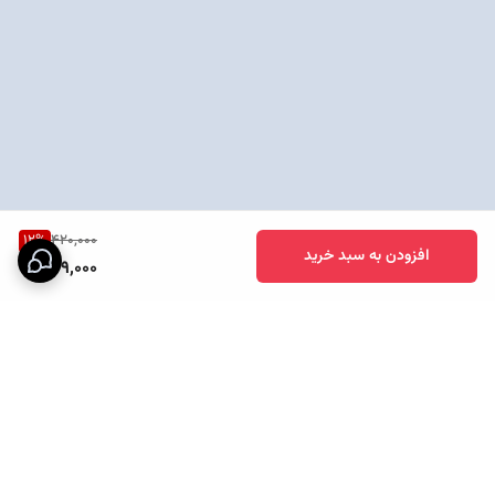
12
%
420,000
افزودن به سبد خرید
369,000
برگشت به بالا