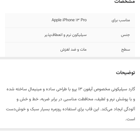
مشخصات
مناسب برای
Apple iPhone 13 Pro
جنس
سیلیکون نرم و انعطاف‌پذیر
سطح
مات و ضد لغزش
محافظت
در برابر ضربه و خط و خش
توضیحات
پوشش
داخلی نرم برای جلوگیری از خط افتادن بدنه
گارد سیلیکونی مخصوص آیفون 13 پرو با طراحی ساده و مینیمال ساخته شده
وزن
سبک و ضخامت کم
و با پوشش نرم و لطیف، محافظت مناسبی در برابر ضربه، خط و خش و
آلودگی ایجاد می‌کند. این قاب برای استفاده روزمره بسیار سبک و خوش‌دست
است.