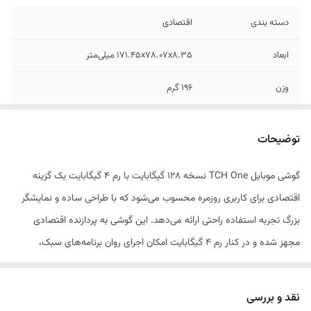
دسته ‌بندی
اقتصادی
ابعاد
171.45x78.07x8.35 میلی‌متر
وزن
196 گرم
تعداد سیم کارت
دو عدد
توضیحات
نوع سیم کارت
سایز نانو (8.8 × 12.3 میلی‌متر)
گوشی موبایل TCH One نسخه 128 گیگابایت با رم 4 گیگابایت یک گزینه
نوع گوشی موبایل
سیستم عامل اندروید
اقتصادی برای کاربری روزمره محسوب می‌شود که با طراحی ساده و نمایشگر
بزرگ تجربه استفاده راحتی ارائه می‌دهد. این گوشی به پردازنده اقتصادی
مجهز شده و در کنار رم 4 گیگابایت امکان اجرای روان برنامه‌های سبک،
شبکه‌های اجتماعی و تماس تصویری را فراهم می‌کند. حافظه داخلی 128
گیگابایت فضای مناسبی برای ذخیره فایل‌ها و برنامه‌ها در اختیار کاربر قرار
نقد و بررسی
می‌دهد و با پشتیبانی از کارت حافظه نیز قابل افزایش است. باتری 5000