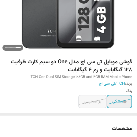
گوشی موبایل تی سی اچ مدل One دو سیم کارت ظرفیت
128 گیگابایت و رم 4 گیگابایت
TCH One Dual SIM Storage 128GB and 4GB RAM Mobile Phone
برند:
TCH/تی سی اچ
رنگ
مشکی
بژ صحرایی
مشخصات