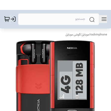
radvinphone
/
موبایل
/
گوشی موبایل