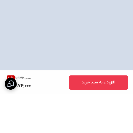
10
%
9,933,000
افزودن به سبد خرید
8,874,000