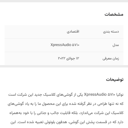
مشخصات
دسته ‌بندی
اقتصادی
مدل
5710 XpressAudio
زمان معرفی
12 جولای 2022
ابعاد
16.2×57.7×138.9 میلی‌متر
توضیحات
وزن
129.1 گرم
نوکیا 5710 XpressAudio یکی از گوشی‌های کلاسیک جدید این شرکت است
تعداد سیم کارت
دو عدد
که نه تنها طراحی در نظر گرفته شده برای این محصول ما را به یاد گوشی‌های
نوع سیم کارت
سایز نانو (8.8 × 12.3 میلی‌متر)
کلاسیک این شرکت می‌اندازد، بلکه قابلیت جالب و جذابی را با خود به‌همراه
دارد که در قسمت پشتی این گوشی، هدفون بلوتوثی تعبیه شده است. این
ویژگی‌های کلیدی
مجهز به هدفون بلوتوثی (قرار گرفته در قسمت