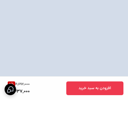
5
%
4,692,000
افزودن به سبد خرید
4,437,000