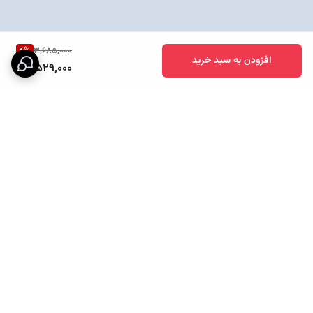
4
%
3,685,000
افزودن به سبد خرید
3,529,000
برگشت به بالا