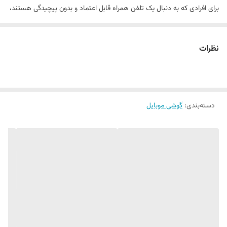
برای افرادی که به دنبال یک تلفن همراه قابل اعتماد و بدون پیچیدگی هستند،
گزینه مناسبی است.
صفحه نمایش این مدل برای نمایش اطلاعات تماس و پیامک‌ها طراحی شده
نظرات
است و کاربری ساده‌ای را ارائه می‌دهد. جی ال ایکس C66 با ظرفیت حافظه
داخلی ۱۶ گیگابایت، فضای کافی برای ذخیره‌سازی مخاطبین و پیام‌ها را فراهم
می‌کند.
دسته‌بندی
:
گوشی موبایل
این گوشی مناسب کسانی است که اولویت اصلی آن‌ها برقراری تماس، ارسال
پیامک و استفاده از امکانات اولیه تلفن همراه است و به دنبال یک دستگاه
اقتصادی و با کاربری آسان هستند.