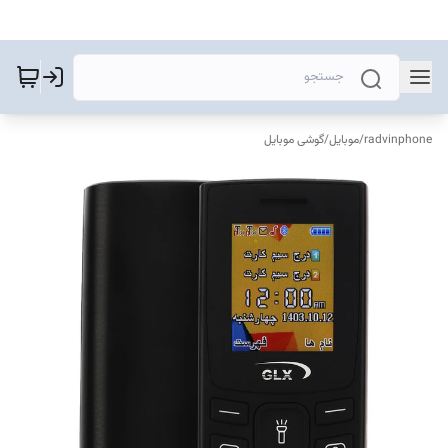
radvinphone
/
موبایل
/
گوشی موبایل