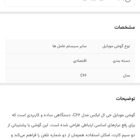
مشخصات
نوع گوشی موبایل
سایر سیستم عامل ها
دسته ‌بندی
اقتصادی
مدل
C66
وزن
64.5 گرم
توضیحات
توضیحات بدنه
بدنه از جنس پلاستیک
گوشی موبایل جی ال ایکس مدل C66، دستگاهی ساده و کاربردی است که
تعداد سیم کارت
دو عدد
برای رفع نیازهای اساسی ارتباطی طراحی شده است. این گوشی با پشتیبانی از
نوع سیم کارت
سایز اصلی (15 × 25 میلی‌متر)
دو سیم کارت، امکان استفاده همزمان از دو شماره تلفن را فراهم می‌کند و