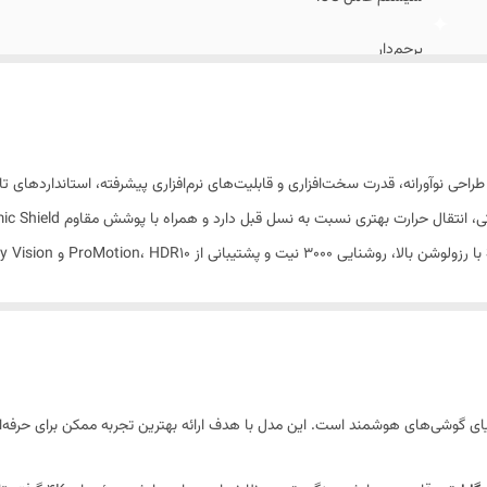
یدی
:
به سیستم ارتباطی Ultra Wideband / مجهز به سیستم پی
پرچم‌دار
بر ثانیه
iPhone 17 Pro Max ZAA
09 سپتامبر 2025
کیب طراحی نوآورانه، قدرت سخت‌افزاری و قابلیت‌های نرم‌افزاری پیشرفته، استانداردهای 
163.4x78x8.75 میلی‌متر
233 گرم
قاب جلو از جنس شیشه (Ceramic Shield 2) / فریم و قاب پشتی از جنس آلومینیوم و شیشه (Ceramic Shield)
شامل لنز اصلی، فوق‌عریض و تله‌فوتو پریسکوپی با زوم ا
مقاوم در برابر نفوذ گرد و غبار , مقاوم در برابر نفوذ آب
یک عدد
ی گوشی‌های هوشمند است. این مدل با هدف ارائه بهترین تجربه ممکن برای حرفه‌ای‌ها،
سایز نانو (8.8 × 12.3 میلی‌متر) , پشتیبانی از eSIM