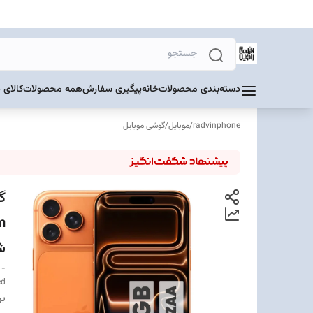
دسته‌بندی محصولات
خانه
پیگیری سفارش
همه محصولات
کالای 
radvinphone
/
موبایل
/
گوشی موبایل
ش
 -
ed
بر