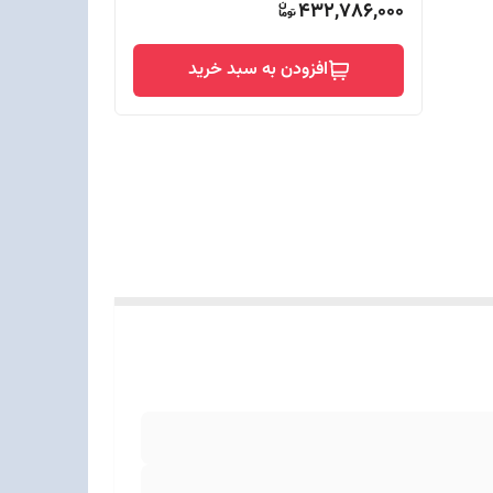
432,786,000
افزودن به سبد خرید
فریم و قاب پشتی از جنس
مق 6متری آب به مدت 30 دقیقه / مجهز