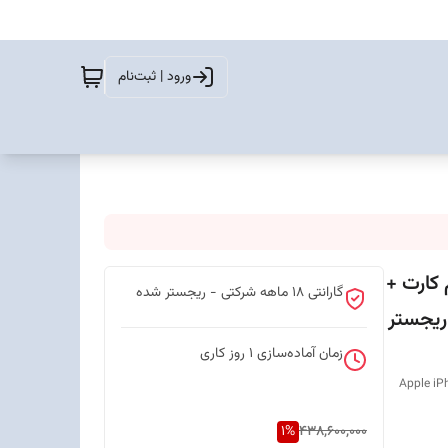
ورود | ثبت‌نام
iPhone 17 Pr تک سیم کارت +
گارانتی 18 ماهه شرکتی - ریجستر شده
 اکتیو - ریجستر
زمان آماده‌سازی
1
روز کاری
Apple iP
1
%
438,600,000