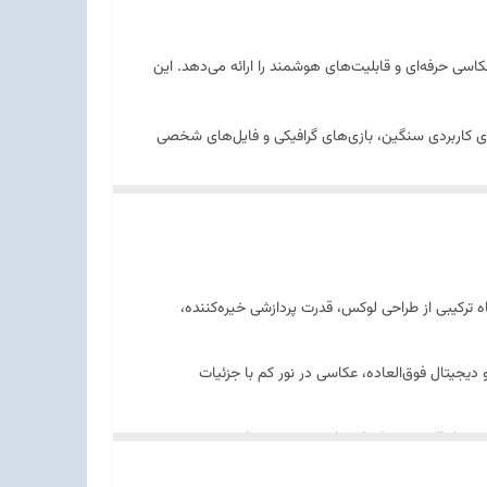
اسی حرفه‌ای و قابلیت‌های هوشمند را ارائه می‌دهد. این
ای را برای ذخیره‌سازی حجم وسیعی از عکس‌ها، ویدئوهای 8K، برنامه‌های کاربردی سنگین، بازی‌های گرافیکی و فایل‌های شخصی
 به ذکر است که این دستگاه با وضعیت
“بدون رجیستر”
اه ترکیبی از طراحی لوکس، قدرت پردازشی خیره‌کننده،
پشتیبانی از استاندارد مقاومتی IP68 - مقاوم در برابر نفوذ گرد و غبار و آب (تا عمق 1.5 متر به مدت 30 دقیقه) - مجهز به قلم
کال و دیجیتال فوق‌العاده، عکاسی در نور کم با جزئیات
یکی پیچیده با بالاترین تنظیمات تا مدیریت همزمان چندین
 می‌برد.