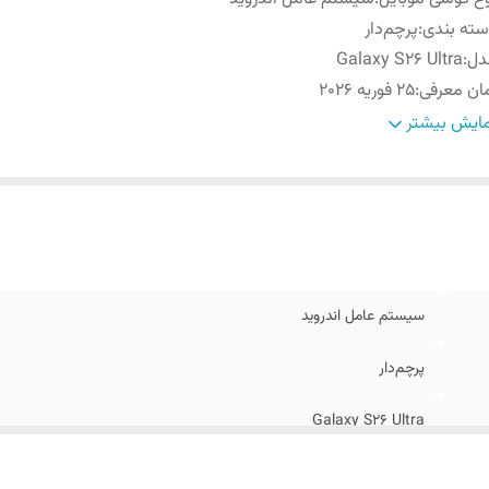
ته ‌بندی
:
پرچم‌دار
دل
:
Galaxy S26 Ultra
ان معرفی
:
25 فوریه 2026
عاد
:
163.6x78.1x7.9 میلی‌متر
ایش بیشتر
ن
:
214 گرم
وضیحات
قاب جلو از جنس شیشه (Gorilla Armor 2) - قاب 
نه
:
(Gorilla Glass Victus 2) - فریم تیتانیومی (گرید 5)
بلیت‌های مقاومتی
:
مقاوم در برابر نفوذ آب , مقاوم در برابر نفوذ گرد و غبار
داد سیم کارت
:
دو عدد
ع سیم کارت
:
سایز نانو (8.8 × 12.3 میلی‌متر)
سیستم عامل اندروید
ژگی‌های
پشتیبانی از استاندارد مقاومتی IP68 - مقاوم در برابر نفوذ
یدی
:
(تا عمق 1.5 متر به مدت 30 د
پرچم‌دار
حریم خصوصی (Privacy Display)
Galaxy S26 Ultra
25 فوریه 2026