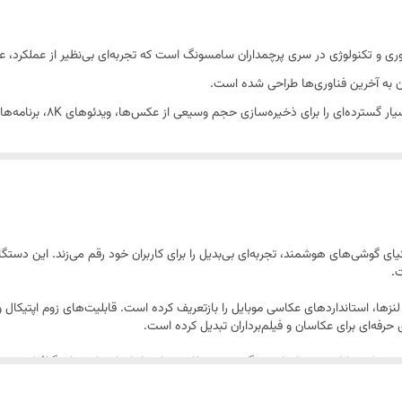
163.6x78.1x7.9 میلی‌متر
آوری و تکنولوژی در سری پرچمداران سامسونگ است که تجربه‌ای بی‌نظیر از عملکرد، عک
214 گرم
ندان به آخرین فناوری‌ها طراحی شده است.
، فضای بسیار گسترده‌
قاب جلو از جنس شیشه (Gorilla Armor 2) - قاب پشت از جنس شیشه (Gorilla Glass Victus 2) - فریم تیتانیومی (گرید 5)
ن و سریع تمامی اپلیکیشن‌ها و قابلیت‌های چندوظیفگی (Multitasking) بدون هیچ‌گونه تاخیر یا افت عملکرد است.
مقاوم در برابر نفوذ آب , مقاوم در برابر نفوذ گرد و غبار
 که امکان مدیریت آسان و همزمان دو شماره تلفن را برای شما فراهم می‌کند. لازم
ط خریدار برای فعال‌سازی دائمی آن در شبکه‌های مخابراتی داخلی است.
دو عدد
سایز نانو (8.8 × 12.3 میلی‌متر)
یای گوشی‌های هوشمند، تجربه‌ای بی‌بدیل را برای کاربران خود رقم می‌زند. این دستگ
.
ین سنسورها و لنزها، استانداردهای عکاسی موبایل را بازتعریف کرده است. قابلیت‌های زوم اپتی
Stylus - مجهز به حالت حریم خصوصی (Privacy Display)
 Galaxy S26 Ultra هیچ کم و کاستی در اجرای سنگین‌ترین وظایف ندارد. از اجرای بازی‌های گراف
نقص را ارائه می‌دهد. قابلیت‌های مولتی‌تسکینگ آن، بهره‌وری شما را به سطح جدیدی