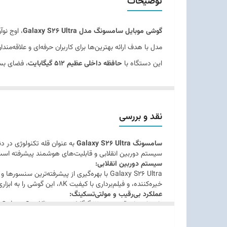
توضیحات
ابعاد
گوشی موبایل سامسونگ مدل Galaxy S26 Ultra
، اوج نو
وزن
مدل با هدف ارائه بهترین‌ها برای کاربران حرفه‌ای و علاقه‌م
این دستگاه با
حافظه داخلی عظیم 512 گیگابایت
توضیحات بدنه
شما فراهم می‌آورد.
رم 12 گیگابایتی
نیز تضمین‌کننده اجرای فوق‌العاده روا
قابلیت‌های مقاومتی
Galaxy S26 Ultra
از قابلیت
دو سیم‌کارت
پشتیبانی می‌کند
عرضه می‌شود، که به معنای لزوم انجام فرآیند رجیستری توس
تعداد سیم کارت
نقد و بررسی
نوع سیم کارت
سامسونگ Galaxy S26 Ultra
به عنوان قله تکنولوژی در دن
سیستم دوربین انقلابی و قابلیت‌های هوشمند پیشرفته است
ویژگی‌های کلیدی
سیستم دوربین انقلابی:
Galaxy S26 Ultra با بهره‌گیری از پیشرفته‌تر
خیره‌کننده، و فیلم‌برداری با کیفیت 8K، این گوشی را به ابزاری حرفه‌ای برای عکاسان و فیلم‌برداران تبدیل کرده است.
عملکرد بی‌رقیب و مولتی‌تسکینگ:
با پردازنده‌ای قدرتمند و
12 گیگابایت رم
،
اپلیکیشن حرفه‌ای، این دستگاه عملکردی سریع، روان و بدون 
فضای ذخیره‌سازی بی‌نهایت: