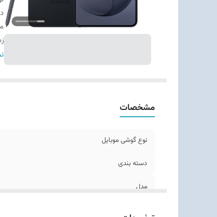
دس
م
زم
اب
نم
وز
ت
بد
مشخصات
قا
تع
نو
نوع گوشی موبایل
وی
کل
دسته ‌بندی
مدل
زمان معرفی