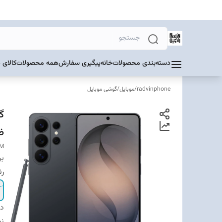
دسته‌بندی محصولات
خانه
پیگیری سفارش
همه محصولات
کالای 
radvinphone
/
موبایل
/
گوشی موبایل
ظرفیت 2
AM
بر
ر
دس
نو