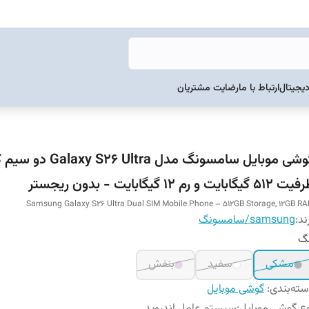
دیجیتال
ارتباط با ما
رضایت مشتریان
گوشی موبایل سامسونگ مدل y S26 Ultra
51 گیگابایت و رم 12 گیگابایت - بدون ریجستر
Samsung Galaxy S26 Ultra Dual SIM Mobile Phone – 512GB Storage, 12GB R
ند:
samsung/سامسونگ
نگ
مشکی
سفید
بنفش
ته‌بندی
:
گوشی موبایل
ع گوشی موبایل
:
سیستم عامل اندروید