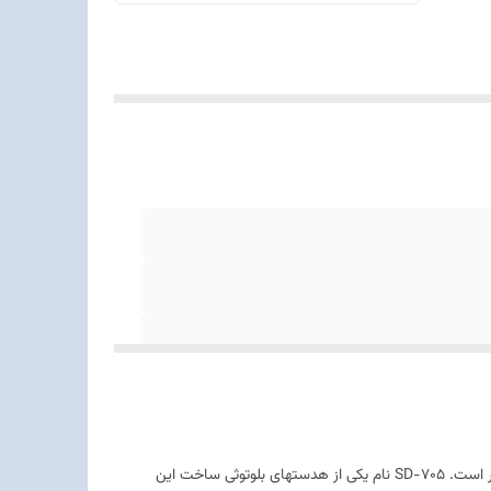
 کابل AUX امکان استفاده از
برند سودو از معتبرترین برندها بوده که کیفیت محصولاتش بسیار بالا بوده و بسته بندی‌های آن‌ها نیز از سطح کیفی بالا و ظاهری شکیل برخوردار است. SD-705 نام یکی از هدستهای بلوتوثی ساخت این