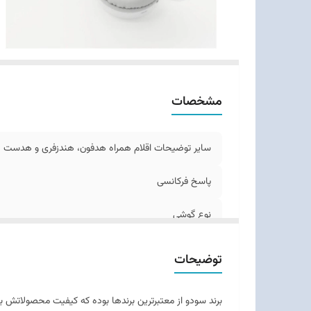
عم
زم
نس
سا
م
مشخصات
نو
سایر توضیحات اقلام همراه هدفون، هندزفری و هدست
پاسخ فرکانسی
نوع گوشی
عمر باتری
توضیحات
عمر باتری هدفون در حالت مکالمه