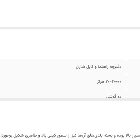
ر باتری هدفون در حالت پخش موسیقی
:
10 ساعت
ان موردنیاز برای شارژ هدفون
:
1.5 ساعت
خه بلوتوث
:
5
یر
امکان نصب کارت حافظه امکان استفاده با
شخصات
:
بلوتوث دکمه های صدا و تغییر موسیقی روی گوشی
ع اتصال
:
با سیم , بلوتوث , بی‌سیم
دفترچه راهنما و کابل شارژر
20-20000 هرتز
دو گوشی
10 ساعت
10 ساعت