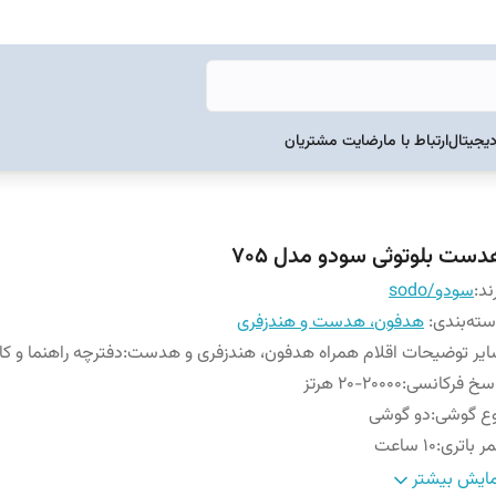
دیجیتال
ارتباط با ما
رضایت مشتریان
دست بلوتوثی سودو مدل 705
ند:
سودو/sodo
ته‌بندی
:
هدفون، هدست و هندزفری
یر توضیحات اقلام همراه هدفون، هندزفری و هدست
:
دفترچه راهنما و کا
سخ فرکانسی
:
20-20000 هرتز
ع گوشی
:
دو گوشی
ر باتری
:
10 ساعت
ر باتری هدفون در حالت مکالمه
:
10 ساعت
ایش بیشتر