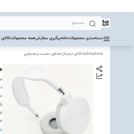
دسته‌بندی محصولات
خانه
پیگیری سفارش
همه محصولات
کالای 
radvinphone
/
کالای دیجیتال
/
هدفون، هدست و هندزفری
ه
بر
دس
سا
پا
نو
عم
عم
نم