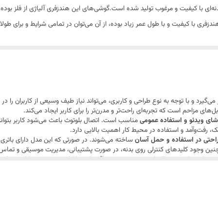
10 ساعت
ه‌ای با کیفیت و مرغوب تولید شده است.گوشی‌های این هندزفری آلیاژی از فلز بوده و ح
دزفری با کیفیت و با طول عمر زیاد بوده، از آن می‌توان در تمامی شرایط و برای ط
1.5 ساعت
بم) و دینامیک به طور یکجا است. این هدفون امکانی را گرد هم آورده تا انواع سبک های
5
العاده‌ی استریو با قابلیت تفکیک صدایی عالی. این هندزفری بلوتوث قابلیت پخش موسیق
امکان نصب کارت حافظه امکان استفاده با کابل AUX امکان استفاده از بلوتوث دکمه های صدا و تغییر موسیقی روی گوشی
با سیم , بلوتوث , بی‌سیم
گیرد و با توجه به نوع طراحی و کاربری، می‌تواند نیاز طیف وسیعی از کاربران را در 
های مزاحم است که تجربه‌ای راحت‌تر و مدرن‌تر را برای کاربر ایجاد می‌کند.
ای ویدئو و استفاده عمومی
مناسب است. اتصال بلوتوث باعث می‌شود کاربر بتوان
بک، رفت‌وآمد و استفاده در محیط کار اهمیت بالایی دارد.
احتی در استفاده و حمل آسان
ساخته می‌شوند. در صورتی که این مدل دارای باتری 
ن وجود کلیدهای کنترلی روی بدنه، در صورت پشتیبانی، مدیریت موسیقی و تماس‌ها را
اسب است که به دنبال یک هدست بی‌سیم اقتصادی با کاربری عمومی، طراحی مناسب 