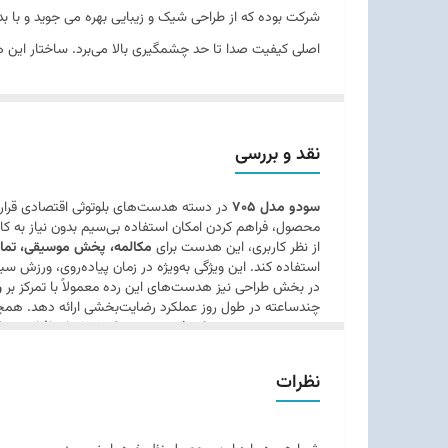
عمر باتری هدفون در حالت پخش موسیقی
شرکت بوده که از طراحی شیک و زیبایی بهره می جوید و با بدن
اصلی کیفیت صدا تا حد چشمگیری بالا می‌برد. ساختار این هن
زمان موردنیاز برای شارژ هدفون
HiFi Sound قادر به پخش صدای باس، تریبل (زیر و 
نسخه بلوتوث
بینهایت استفاده کنید. امکان نصب کارت حافظه و نیز پورت AUX نیز دارد.
سایر مشخصات
نقد و بررسی
نوع اتصال
سودو مدل 705
در دسته هدست‌های بلوتوثی اقتصادی قرار می‌
محصول، فراهم کردن امکان استفاده بی‌سیم بدون نیاز به کابل‌
از نظر کاربری، این هدست برای
مکالمه، پخش موسیقی، تماش
استفاده کند. این ویژگی به‌ویژه در زمان پیاده‌روی، ورزش س
در بخش طراحی نیز هدست‌های این رده معمولاً با تمرکز بر
ر
چندساعته در طول روز عملکرد رضایت‌بخشی ارائه دهد. همچنی
در مجموع،
هدست بلوتوثی سودو مدل 705
برای افرادی من
نظرات