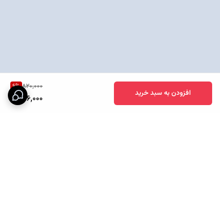
6
%
820,000
افزودن به سبد خرید
766,000
برگشت به بالا