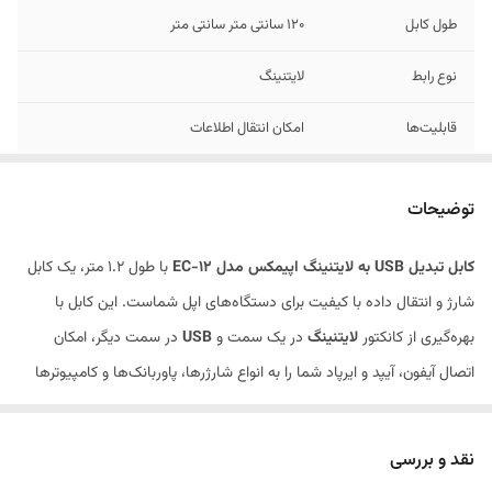
طول کابل
120 سانتی متر سانتی متر
نوع رابط
لایتنینگ
قابلیت‌ها
امکان انتقال اطلاعات
بازه طول کابل
101 تا 150 سانتی‌متر
توضیحات
رنگ
مشکی
کابل تبدیل USB به لایتنینگ اپیمکس مدل EC-12
با طول 1.2 متر، یک کابل
شارژ و انتقال داده با کیفیت برای دستگاه‌های اپل شماست. این کابل با
بهره‌گیری از کانکتور
لایتنینگ
در یک سمت و
USB
در سمت دیگر، امکان
اتصال آیفون، آیپد و ایرپاد شما را به انواع شارژرها، پاوربانک‌ها و کامپیوترها
فراهم می‌کند.
اپیمکس (EpiMax)
با تمرکز بر ارائه لوازم جانبی الکترونیکی، مدل
EC-12
را با
نقد و بررسی
در نظر گرفتن نیاز به طول مناسب (1.2 متر) و دوام کافی برای استفاده روزمره