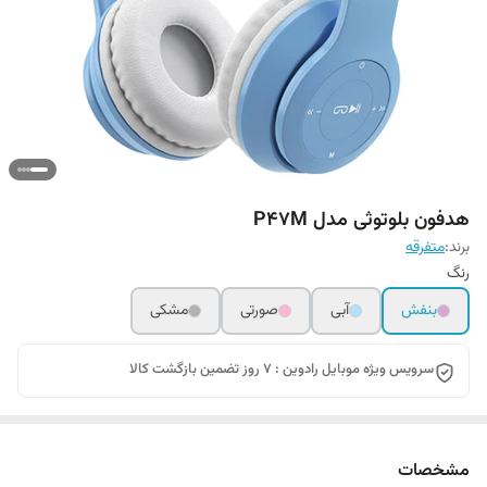
هدفون بلوتوثی مدل P47M
برند:
متفرقه
رنگ
بنفش
آبی
صورتی
مشکی
سرویس ویژه موبایل رادوین : 7 روز تضمین بازگشت کالا
مشخصات