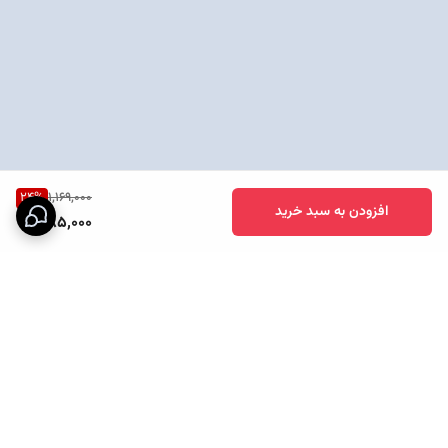
24
%
1,169,000
افزودن به سبد خرید
885,000
برگشت به بالا