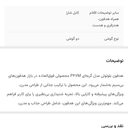
سایر توضیحات اقلام
کابل شارژ
همراه هدفون،
هندزفری و هدست
نوع گوشی
دو گوشی
عمر باتری
120 ساعت در حالت استندبای
توضیحات
عمر باتری هدفون در
120
حالت استندبای
هدفون بلوتوثی مدل گربه‌ای P47M محصولی فوق‌العاده در بازار هدفون‌های
بی‌سیم به‌شمار می‌رود. این محصول با ترکیب جذابی از طراحی مدرن،
عمر باتری هدفون در
10 ساعت
حالت پخش موسیقی
ویژگی‌های پیشرفته و کارایی بالا، تجربه شنیداری بی‌نظیری را برای کاربر فراهم
می‌کند. مهم‌ترین ویژگی‌های این هدفون‌، شامل طراحی جذاب و مدرن،
جنس بدنه
پلی کربنات
استفاده از مواد با کیفیت بالا در ساخت، راحتی و وزن سبک، سیستم بلوتوث
ظرفیت باتری
400 میلی‌آمپر‌ساعت
نسخه 5.0، کیفیت صدای باور نکردنی، قابلیت‌های اتصال متنوع و... است. از
نقد و بررسی