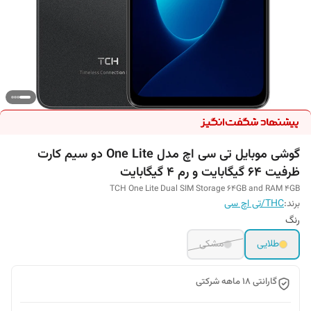
گوشی موبایل تی سی اچ مدل One Lite دو سیم کارت
ظرفیت 64 گیگابایت و رم 4 گیگابایت
TCH One Lite Dual SIM Storage 64GB and RAM 4GB
برند:
THC/تی اچ سی
رنگ
طلایی
مشکی
گارانتی 18 ماهه شرکتی