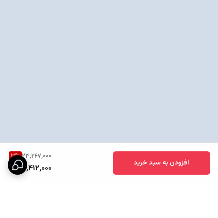
3
%
23,267,000
افزودن به سبد خرید
22,412,000