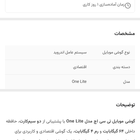
زمان آماده‌سازی
1
روز کاری
مشخصات
نوع گوشی موبایل
سیستم عامل اندروید
دسته ‌بندی
اقتصادی
مدل
One Lite
ابعاد
167.3x77.3x8.5 میلی‌متر
توضیحات
وزن
190 گرم
گوشی موبایل تی سی اچ مدل One Lite
با پشتیبانی از
دو سیم‌کارت
، حافظه
قابلیت‌های مقاومتی
مقاومت در برابر پاشش آب و گرد و غبار
داخلی
64 گیگابایت
و
رم 4 گیگابایت
، یک گوشی اقتصادی و کاربردی برای