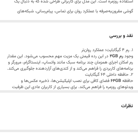
تعداد سیم کارت
دو عدد
استفاده روزمره است. این مدل برای کاربرانی طراحی شده که به دنبال یک
گوشی مقرون‌به‌صرفه با عملکرد روان برای تماس، پیام‌رسانی، شبکه‌های
ویژگی‌های کلیدی
دارای گواهی IP54 و مقاوم در برابر گرد و غبار و
اجتماعی و کارهای روزمره هستند.
پاشش آب / امکان افزایش حافظه رم به کمک
حافظه داخلی به صورت 4GB+4GB
ترکیب حافظه مناسب و رم 4 گیگابایتی باعث می‌شود این گوشی در اجرای
نقد و بررسی
برنامه‌های معمولی عملکرد قابل قبولی ارائه دهد و تجربه کاربری روان‌تری
رنگ
مشکی
1. رم 4 گیگابایت؛ عملکرد روان‌تر
نسبت به مدل‌های با رم پایین‌تر داشته باشد.
وجود
رم 4GB
در این رده قیمتی یک مزیت مهم محسوب می‌شود. این مقدار
رم امکان اجرای همزمان چند برنامه سبک مانند واتساپ، اینستاگرام، مرورگر و
برنامه‌های کاربردی را فراهم می‌کند و از کندی‌های آزاردهنده جلوگیری می‌کند.
2. حافظه داخلی 64 گیگابایت
حافظه
64GB
فضای کافی برای نصب اپلیکیشن‌ها، ذخیره عکس‌ها و
ویدئوهای روزمره را فراهم می‌کند. برای بسیاری از کاربران عادی این ظرفیت
کاملاً مناسب است و در صورت پشتیبانی از کارت حافظه، امکان افزایش فضا
نیز وجود خواهد داشت.
3. دو سیم‌کارت؛ مدیریت بهتر ارتباطات
نظرات
پشتیبانی از
دو سیم‌کارت
به شما این امکان را می‌دهد که به‌صورت همزمان از
دو خط کاری و شخصی استفاده کنید. این ویژگی برای دانشجویان، کارمندان و
صاحبان کسب‌وکار بسیار کاربردی است.
4. مناسب کاربری روزمره
مدل One Lite بیشتر برای استفاده‌های عمومی طراحی شده است؛ تماس،