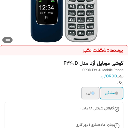
گوشی موبایل اُرُد مدل F240D
OROD F240D Mobile Phone
برند:
OROD/ارد
رنگ
مشکی
آبی
گارانتی شرکتی 18 ماهه
زمان آماده‌سازی
1
روز کاری