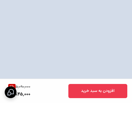
4
%
5,090,000
افزودن به سبد خرید
4,845,000