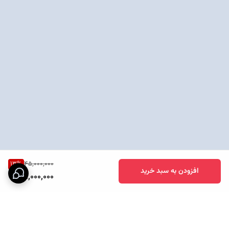
نحوه شارژ ساعت
کابل مغناطیسی , شارژ بی‌سیم
هوشمند
13
%
45,000,000
افزودن به سبد خرید
39,000,000