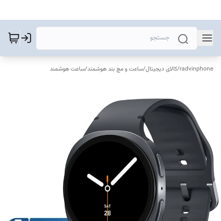
radvinphone
/
کالای دیجیتال
/
ساعت و مچ بند هوشمند
/
ساعت هوشمند