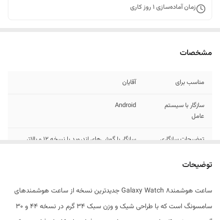
زمان آماده‌سازی
1
روز کاری
مشخصات
مناسب برای
آقایان
سازگار با سیستم
Android
عامل
توضیحات سازگاری
سازگار با گوشی‌های اندروید با نسخه 12 و بالاتر
نوع کاربری
ورزشی , روزمره
توضیحات
قابلیت‌های ساعت
کنترل موسیقی (Music Player) , قابلیت مکالمه
ساعت هوشمندGalaxy Watch 8 جدیدترین نسخه از ساعت هوشمند‌های
هوشمند
از طریق بلوتوث , قابلیت تغییر طرح ساعت یا تم ,
سامسونگ است که با طراحی شیک و وزن سبک ۳۴ گرم در نسخه 44 و 30
صفحه همیشه روشن (Always-on Display) ,
قابلیت نصب اپلیکیشن , پشتیبانی از دستیار