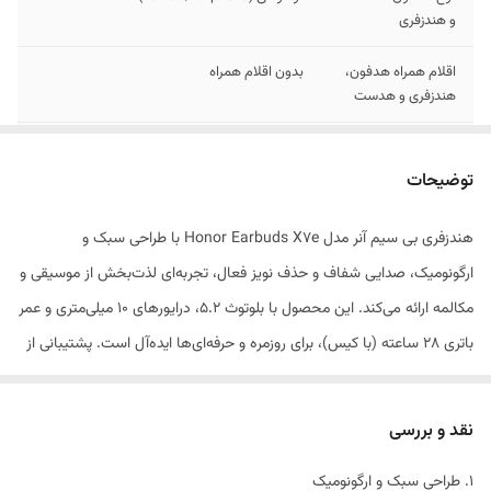
و هندزفری
اقلام همراه هدفون،
بدون اقلام همراه
هندزفری و هدست
قابلیت نویز کنسلینگ
نویز کنسلینگ فعال (ANC)
توضیحات
ویژگی‌های خاص
بدون ویژگی خاص
هندزفری بی سیم آنر مدل Honor Earbuds X7e با طراحی سبک و
نوع گوشی
دو گوشی
ارگونومیک، صدایی شفاف و حذف نویز فعال، تجربه‌ای لذت‌بخش از موسیقی و
قابلیت‌های شارژ
شارژ باسیم
مکالمه ارائه می‌کند. این محصول با بلوتوث 5.2، درایورهای 10 میلی‌متری و عمر
باتری 28 ساعته (با کیس)، برای روزمره و حرفه‌ای‌ها ایده‌آل است. پشتیبانی از
درگاه شارژ
USB Type-C
دستیارهای صوتی و میکروفون‌های باکیفیت، کارایی آن را بیشتر می‌کند. با
نوع اتصال
بی‌سیم
وجود قیمت نسبتاً بالا و نبود کدک‌های پیشرفته، کیفیت ساخت و امکاناتش
نقد و بررسی
ارزش خرید را دارد. هندزفری بی سیم آنر مدل Honor Earbuds X7e تازه‌ترین
رابط‌ها
USB Type-C , بلوتوث
1. طراحی سبک و ارگونومیک
تلاش شرکت Honor برای خلق تجربه‌ای متفاوت در دنیای صدا است. این