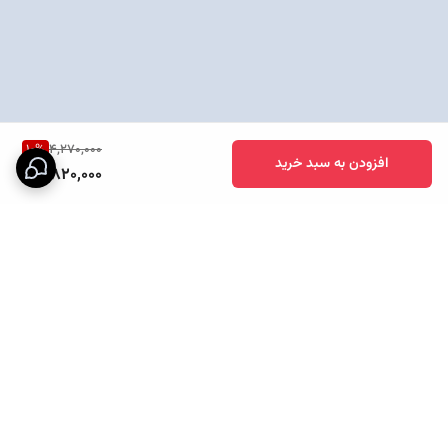
10
%
4,270,000
افزودن به سبد خرید
3,820,000
برگشت به بالا