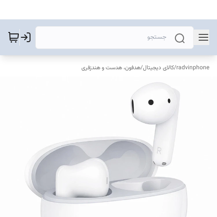
radvinphone
/
کالای دیجیتال
/
هدفون، هدست و هندزفری