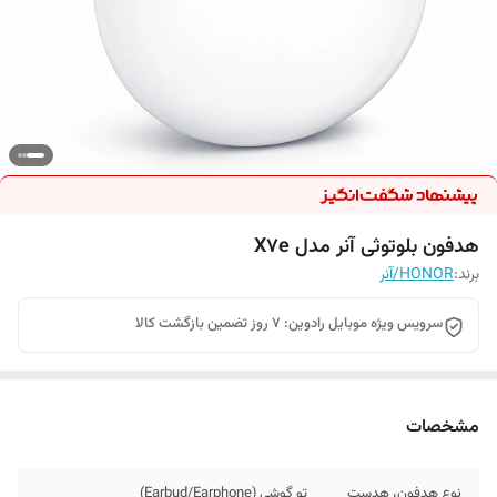
هدفون بلوتوثی آنر مدل X7e
برند:
HONOR/آنر
سرویس ویژه موبایل رادوین: 7 روز تضمین بازگشت کالا
مشخصات
نوع هدفون، هدست
تو گوشی (Earbud/Earphone)