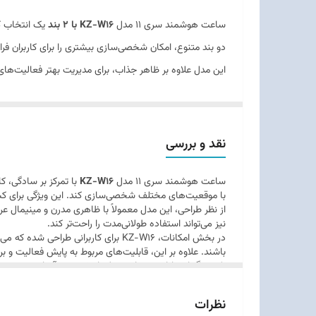
ساعت هوشمند سری 11 مدل
KZ-W16 با 2 بند
یک انتخاب کا
دو بند متنوع، امکان شخصی‌سازی بیشتری را برای کاربران فر
این مدل علاوه بر ظاهر جذاب، برای مدیریت بهتر فعالیت‌
در طول روز از جمله ویژگی‌هایی هستند که KZ-W16 را به یک گجت مفید برای زندگی مدرن تبدیل می‌کنند.
وجود
2 بند همراه
در بسته‌بندی، یک مزیت مهم برای این محص
تنوع ظاهری، ارزش خرید محصول را نیز بالا می‌برد.
نقد و بررسی
ساعت هوشمند سری 11 مدل
KZ-W16
با تمرکز بر سادگی، 
می‌تواند گزینه‌ای مناسب برای شما باشد.
با موقعیت‌های مختلف شخصی‌سازی کند. این ویژگی برای کس
از نظر طراحی، این مدل معمولاً با ظاهری مدرن و مینیمال
نیز می‌تواند استفاده طولانی‌مدت را راحت‌تر کند.
در بخش امکانات، KZ-W16 برای کاربرا
باشند. علاوه بر این، قابلیت‌های مربوط به پایش فعالیت و
یکی دیگر از مزایای مهم این مدل، ارزش خرید آن است. وجود دو
موضوع به‌خصوص برای افرادی که به دنبال هدیه‌ای کاربرد
در مجم
نظرات
ساعت خوش‌ظاهر با امکانات روزمره و دو بند همراه است، ای