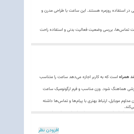
ی در استفاده روزمره هستند. این ساعت با طراحی مدرن و
یت تماس‌ها، بررسی وضعیت فعالیت بدنی و استفاده راحت
بند مناسب را انتخاب کند. این موضوع علاوه بر افزایش
اگر به دنبال یک ساعت هوشمند خوش‌ساخت، کارآمد و مقرون‌به‌صرفه هستید که هم برای استفاده روزمره مناسب باشد و هم ظاهر جذابی داشته باشد، ساعت هوشمند سری 11 مدل KZ-W16 با 2 بند
ند همراه
است که به کاربر اجازه می‌دهد ساعت را متناسب
ا ورزشی هماهنگ شود. وزن مناسب و فرم ارگونومیک ساعت
‌کردن مداوم موبایل، ارتباط بهتری با پیام‌ها و تماس‌ها داشته
‌کند.
ز همان ابتدا تنوع بیشتری در اختیار داشته باشد. این
شمند اقتصادی، کاربردی و قابل شخصی‌سازی هستند. اگر اولویت شما داشتن یک
افزودن نظر