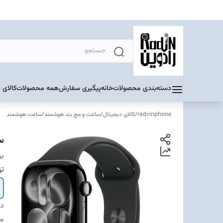
دسته‌بندی محصولات
خانه
پیگیری سفارش
همه محصولات
کالای 
radvinphone
/
کالای دیجیتال
/
ساعت و مچ بند هوشمند
/
ساعت هوشمند
سا
بر
تو
دس
مح