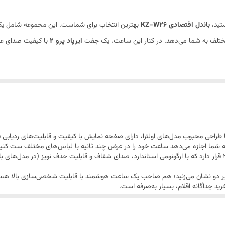
ستید،
باندل اقتصادی KZ-W26
بهترین انتخاب برای شماست. این مجموعه شامل یک 
مختلف به شما می‌دهد. در کنار این ساعت، یک جفت
ایرپاد پرو 2
با کیفیت صدای عال
ی روزانه، پایش سلامت و ارتباطات دیجیتال را برطرف کرده و با داشتن بندهای متنو
طراحی محبوب مدل‌های اولترا، دارای صفحه نمایش با کیفیت و قابلیت‌های ردیابی 
ه شما اجازه می‌دهد ساعت خود را در عرض چند ثانیه با لباس‌های مختلف ست کنید
در کنار ساعت، هدفون بی‌سیم ایرپاد پرو 2 قرار دارد که با ارگونومی استاندارد، صدای شفاف و قابلیت حذف نو
تیر دو نشان می‌زنید؛ هم صاحب یک ساعت هوشمند با قابلیت شخصی‌سازی بالا هستی
رید جداگانه اقلام، بسیار به‌صرفه است.