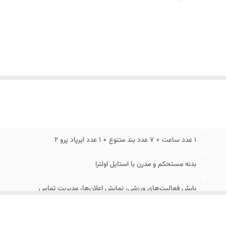
1 عدد ساعت + 7 عدد بند متنوع + 1 عدد ایرپاد پرو 2
بدنه مستحکم و مدرن با استایل اولترا
پایش فعالیت‌های ورزشی، نمایش اعلان‌ها، مدیریت تماس
نوع فوق‌العاده با 7 بند مختلف برای موقعیت‌های گوناگون