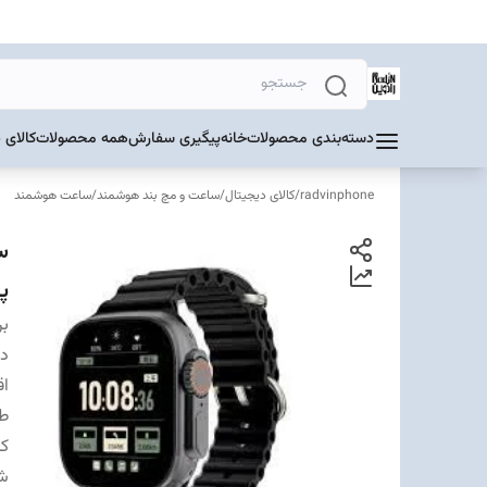
دسته‌بندی محصولات
خانه
پیگیری سفارش
همه محصولات
کالای 
radvinphone
/
کالای دیجیتال
/
ساعت و مچ بند هوشمند
/
ساعت هوشمند
پر
بر
دس
اق
ط
کا
ش