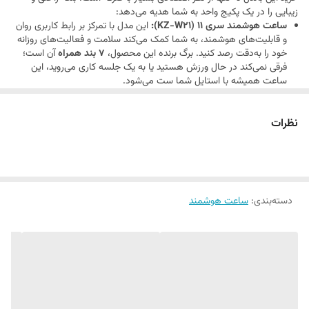
همراه همیشگی شما در گوش دادن به موسیقی و پاسخگویی به تماس‌ها
زیبایی را در یک پکیج واحد به شما هدیه می‌دهد:
خواهد بود.
ساعت هوشمند سری 11 (KZ-W21):
این مدل با تمرکز بر رابط کاربری روان
و قابلیت‌های هوشمند، به شما کمک می‌کند سلامت و فعالیت‌های روزانه
خود را به‌دقت رصد کنید. برگ برنده این محصول،
7 بند همراه
آن است؛
فرقی نمی‌کند در حال ورزش هستید یا به یک جلسه کاری می‌روید، این
ساعت همیشه با استایل شما ست می‌شود.
ایرپاد پرو 2:
این هدفون بی‌سیم با طراحی بهینه، صدایی با کیفیت و
تفکیک عالی ارائه می‌دهد. اتصال سریع و پایدار آن به گوشی هوشمند،
نظرات
باعث می‌شود تا در حین حرکت یا کار، آزادی عمل کامل داشته باشید.
چرا این پکیج؟
خرید جداگانه این محصولات معمولاً هزینه‌ی بیشتری در بر
دارد. این باندل به‌طور ویژه برای افرادی که به دنبال
تنوع، کارایی و قیمت
اقتصادی
هستند جمع‌آوری شده و گزینه‌ای عالی برای هدیه دادن به
عزیزانتان نیز محسوب می‌شود.
دسته‌بندی
:
ساعت هوشمند