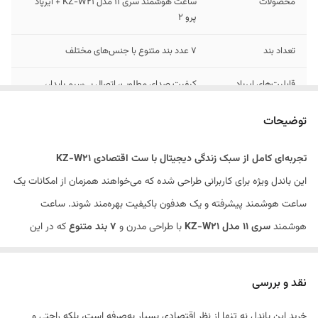
محصولات
ساعت هوشمند سری 11 مدل KZ-W21 + ایرپاد
پرو 2
تعداد بند
7 عدد بند متنوع با جنس‌های مختلف
قابلیت‌های ایرپاد
کیفیت صدای مطلوب، اتصال بی‌سیم پایدار،
مناسب مکالمه
توضیحات
ارزش خرید
بالا (به دلیل پکیج کامل اقلام همراه)
تجربه‌ای کامل از سبک زندگی دیجیتال با ست اقتصادی KZ-W21
طراحی
مدرن، ارگونومیک و مناسب برای تمام سلیقه‌ها
این باندل ویژه برای کاربرانی طراحی شده که می‌خواهند همزمان از امکانات یک
ساعت هوشمند پیشرفته و یک هدفون باکیفیت بهره‌مند شوند. ساعت
هوشمند
سری 11 مدل KZ-W21
با طراحی مدرن و
7 بند متنوع
که در این
بسته عرضه شده، به شما این امکان را می‌دهد که در هر موقعیتی (ورزشی،
کاری یا مجلسی) استایل منحصر به فرد خود را داشته باشید. در کنار این
نقد و بررسی
ساعت،
ایرپاد پرو 2
قرار دارد که با کیفیت صدای شفاف و ارگونومی عالی،
خرید این باندل نه تنها از نظر اقتصادی بسیار به‌صرفه است، بلکه راحتی و