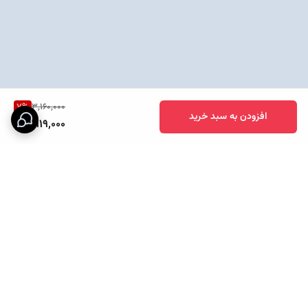
7
%
3,160,000
افزودن به سبد خرید
2,919,000
برگشت به بالا