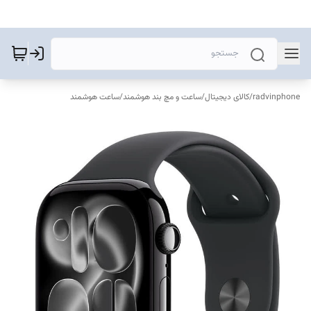
radvinphone
/
کالای دیجیتال
/
ساعت و مچ بند هوشمند
/
ساعت هوشمند