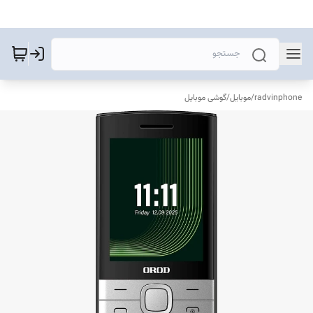
radvinphone
/
موبایل
/
گوشی موبایل