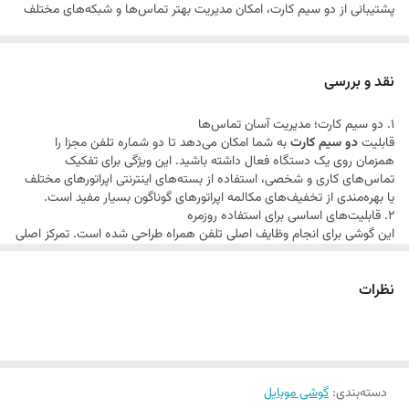
پشتیبانی از دو سیم کارت، امکان مدیریت بهتر تماس‌ها و شبکه‌های مختلف
را فراهم می‌کند.
نقد و بررسی
1. دو سیم کارت؛ مدیریت آسان تماس‌ها
قابلیت
دو سیم کارت
به شما امکان می‌دهد تا دو شماره تلفن مجزا را
همزمان روی یک دستگاه فعال داشته باشید. این ویژگی برای تفکیک
تماس‌های کاری و شخصی، استفاده از بسته‌های اینترنتی اپراتورهای مختلف
یا بهره‌مندی از تخفیف‌های مکالمه اپراتورهای گوناگون بسیار مفید است.
2. قابلیت‌های اساسی برای استفاده روزمره
این گوشی برای انجام وظایف اصلی تلفن همراه طراحی شده است. تمرکز اصلی
آن بر روی برقراری تماس، ارسال و دریافت پیامک است. سادگی کاربری، این
مدل را به گزینه‌ای مناسب برای سالمندان یا افرادی که به دنبال دوری از
نظرات
پیچیدگی‌های گوشی‌های هوشمند هستند، تبدیل می‌کند.
3. طراحی ساده و مقاوم
مدل 150 LITE با طراحی کلاسیک و بدنه‌ای احتمالاً مقاوم، برای استفاده روزمره
ساخته شده است. ابعاد مناسب آن باعث می‌شود به راحتی در دست جای
گیرد و حمل آن آسان باشد.
4. باتری با عمر طولانی
دسته‌بندی
:
گوشی موبایل
گوشی‌های ساده معمولاً دارای باتری‌هایی با عمر طولانی هستند، زیرا مصرف