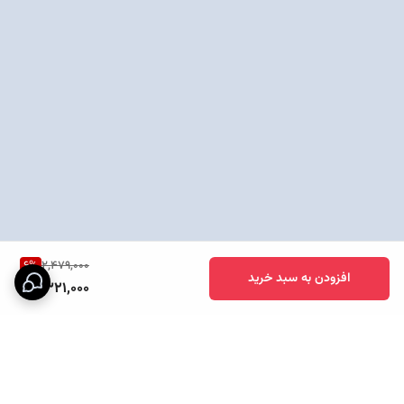
6
%
2,479,000
افزودن به سبد خرید
2,321,000