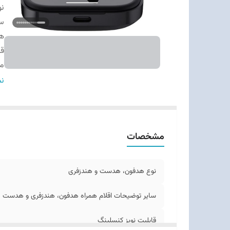
نو
سا
ه
قا
مح
نو
نم
عم
عم
نس
مشخصات
سا
م
ج
نوع هدفون، هدست و هندزفری
ظر
نو
سایر توضیحات اقلام همراه هدفون، هندزفری و هدست
نو
قابلیت نویز کنسلینگ
را