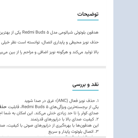
ا
محدوده عملکرد
من
توضیحات
نوع گوشی
هدفون بلوتوثی شی
عمر باتری هدفون در حالت مکالمه
حذف نویز محیطی و پایداری اتصال، توانسته است نظر خیلی از 
بالا تولید می‌کند و هرگونه نویز اضافی و مزاحم را از بین م
عمر باتری محفظه شارژ
پیش رو، می‌توانید تا چند ساعت متوالی از آن استفاده کنی
نسخه بلوتوث
شما می‌بخشد و به راحتی در کیف یا جیب شما قرار می‌گیرد. 
دسترسی به تمامی امکانات هدفون، پیشنهاد می‌شود کاربران اپلیکیشن My Buds m8
سایر مشخصات
نقد و بررسی
جنس بدنه
1. حذف نویز فعال (ANC)؛ غرق در صدا شوید
یکی از برجسته‌ترین ویژگی‌های Redmi Buds 5، قابلیت
حذف ن
ظرفیت باتری
صدای کولر را تا حد زیادی خنثی می‌کند. این امکان به شما ا
2. کیفیت صدای بالا با درایورهای قدرتمند
این هدفون‌ها با بهره‌گیری از درایورهای صوتی با کیفیت، 
نوع کابل
3. اتصال بلوتوث پایدار و سریع