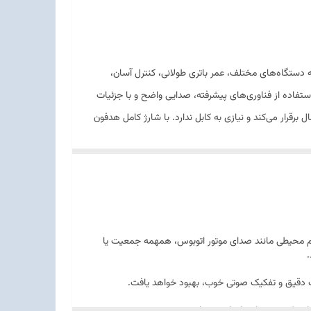
قابلیت اتصال به دستگاه‌های مختلف، عمر باتری طولانی، کنترل آسان،
استفاده از فناوری‌های پیشرفته، صدایی واضح و با جزئیات
برقرار می‌کند و نیازی به کابل ندارد. با شارژ کامل هدفون
اسخ دهید. این هدفون با طراحی شیک و سبک، ظاهر جذابی به
لمه تلفنی با کیفیت بالا لذت ببرند. گفتنی‌ست که برای
My Bud را نصب کنند.
م محیطی مانند صدای موتور اتوبوس، همهمه جمعیت یا
.
یات دقیق و تفکیک صوتی خوب، بهبود خواهد یافت.