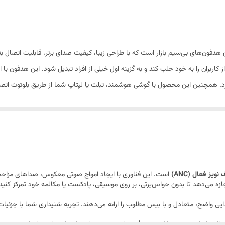
مپدانس
:
32 اهم
تا 10 متر متر
اسب برای
:
کاربری عمومی
دو گوشی
ائومی مدل Redmi Buds 5 یکی از بهترین هدفون‌های بی‌سیم بازار است که با طراحی زیبا، کیفیت صدای برتر، 
10 (بدون حالت نویز کنسلینگ) ساعت
کاربران را به خود جلب کند و به گزینه اول خیلی از افراد تبدیل شود. این هدفون با 
ی‌برد. همچنین این محصول با گوشی هوشمند، تبلت یا لپتاپ شما از طریق بلوتوث اتصال 
بدون حالت نویز کنسلینگ تا 40 ساعت
د و با دکمه‌های لمسی روی هدفون، موزیک را مدیریت کنید یا تماس‌های تلفنی را پ
5.3
این هدفون یک انتخاب عالی برای کسانی است که دوست دارند از موسیقی، فیلم یا مکا
 را نصب کنند.
گفتنی‌ست که برای دسترسی به تمامی امکانات هدفون، پیشنهاد می‌شود کاربران اپلیکیشن s m8
پلاستیک
ویز فعال (ANC)
است. این فناوری با ایجاد امواج صوتی معکوس، صداهای مزاح
500 میلی‌آمپر‌ساعت
جازه می‌دهد تا بدون حواس‌پرتی، بر روی موسیقی، پادکست یا مکالمه خود تمرکز کنید
صدایی واضح، متعادل و با بیس مطلوب را ارائه می‌دهند. تجربه شنیداری شما با جزئ
USB Type-C