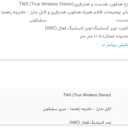
ع هدفون، هدست و هندزفری
:
TWS (True Wireless Stereo)
یر توضیحات اقلام همراه هدفون، هندزفری و
کابل شارژ - دفترچه راهنما
دست
:
سیلیکونی
بلیت نویز کنسلینگ
:
نویز کنسلینگ فعال (ANC)
دوده عملکرد
:
تا 10 متر متر
ع گوشی
:
دو گوشی
ایش بیشتر
ر باتری هدفون در حالت مکالمه
:
10 (بدون حالت نویز کنسلینگ) ساعت
ر باتری محفظه شارژ
:
بدون حالت نویز کنسلینگ تا 40 ساعت
خه بلوتوث
:
5.3
یر
گفتنی‌ست که برای دسترسی به تمامی امکانات هدفون، پیشنهاد
شخصات
:
کاربران اپلیکیشن My Buds m8 را نصب کنند.
نس بدنه
:
پلاستیک
TWS (True Wireless Stereo)
فیت باتری
:
500 میلی‌آمپر‌ساعت
ع کابل
:
USB Type-C
کابل شارژ - دفترچه راهنما - سری سیلیکونی
ع اتصال
:
بی‌سیم
نویز کنسلینگ فعال (ANC)
بط‌ها
:
بلوتوث