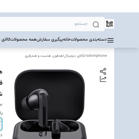
دسته‌بندی محصولات
خانه
پیگیری سفارش
همه محصولات
کالای 
radvinphone
/
کالای دیجیتال
/
هدفون، هدست و هندزفری
ش
بر
ر
دس