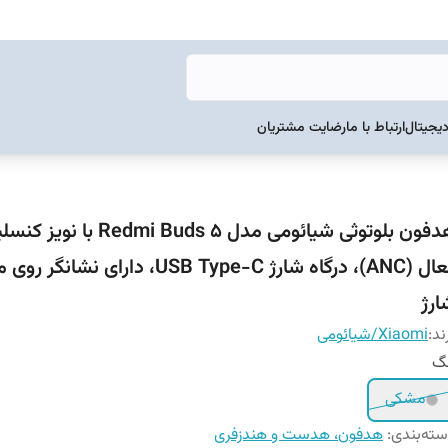
دیجیتال
ارتباط با ما
رضایت مشتریان
هدفون بلوتوثی شیائومی مدل Redmi Buds 5 با 
فعال (ANC)، درگاه شارژ USB Type-C، دارای نش
ارژ
ند:
Xiaomi/شیائومی
نگ
مشکی
ته‌بندی
:
هدفون، هدست و هندزفری