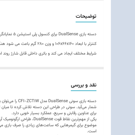
وزن
توضیحات
تعداد در بسته‌بندی
دسته بازی e
تعداد
کنترلر با ابعاد ۱۰۶x۶۶x۱۶۰
نوع کنترلر
لرزاننده سنتی شده اند و توانایی ایجاد لرزش های پویا و چن
نوع اتصال
می شود و عمق واقعی صحنه ها بهتر احساس می گردد. تریگرها
ترمز ناگهانی هنگام رانندگی، میزان سختی و رهایی ماشه ه
نوع باتری
نقد و بررسی
نیز دامنه کنترل پذیری را افزایش می دهند و اجرای برخی عم
ویژگی‌های فنی و خاص
دسته بازی سونی
شمار می‌آید. سونی در طراحی این دسته تلاش کرده تا میان ار
چیدمان استاندارد دکمه های حرکتی، اکشن و ماشه ای همراه
برای عناوین رقابتی و سریع، عملکرد بسیار خوبی دارد.
یکی از مهم‌ترین نقاط قوت
امکانات صوتی
موضوع برای گیمرهایی که ساعت‌های زیادی را صرف بازی می
سایر توضیحات:
است.