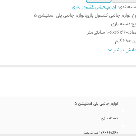
ته‌بندی
:
لوازم جانبی کنسول بازی
ع لوازم جانبی کنسول بازی
:
لوازم جانبی پلی استیشن 5
ع
:
دسته بازی
عاد
:
106x66x160 سانتی‌متر
ن
:
280 گرم
داد در بسته‌بندی
:
تکی
ایش بیشتر
داد
:
1 قلم
ع کنترلر
:
استاندارد
ع اتصال
:
دوگانه (بی‌سیم و با سیم)
ع باتری
:
باتری داخلی قابل شارژ
ژگی‌های
اسپیکر داخلی , تاچ پد
ی و
تطبیقی (Adaptive Triggers) , سنسور تشخی
لوازم جانبی پلی استیشن 5
اص
:
Sensor)
کانات صوتی
:
پشتیبانی از دالبی اتموس (Dolby Atmos) , میکروفن داخلی
دسته بازی
106x66x160 سانتی‌متر