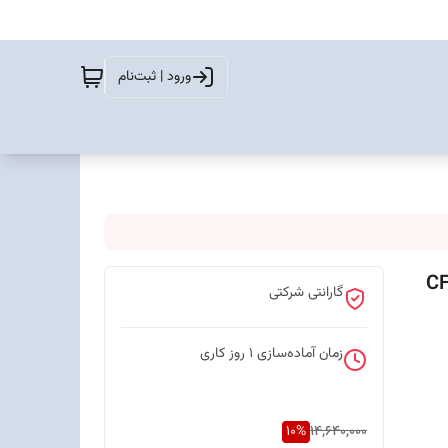
ورود | ثبت‌نام
سونی مدل DualSense سری CFI-
گارانتی شرکتی
زمان آماده‌سازی
1
روز کاری
10
%
14,640,000