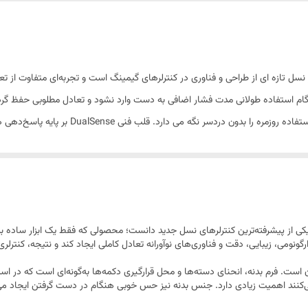
280 گرم
تکی
DualSens برای کنسول پلی استیشن 5 نمایانگر نسل تازه ای از طراحی و فناوری در کنترلرهای گیمینگ است و تجرب
1 قلم
 و وزن ۲۸۰ گرم باعث می شود هنگام استفاده طولانی مدت فشار اضافی به دست وارد نشود و تعادل مطلو
شرایط مختلف ایجاد می کند و باتری داخلی قابل شا
استاندارد
دلایه را دارند. به لطف این فناوری، تمام اتفاقات درون بازی از ضربه ها و بافت ها 
دوگانه (بی‌سیم و با سیم)
ی تطبیقی نیز با ایجاد مقاومت متغیر، نیرو و تنش لحظات پرهیجان را بازآفرینی می
ا دقیق و طبیعی عمل می کند و کاربر را به شکل مستقیم درگیر جریان بازی نگه می 
باتری داخلی قابل شارژ
لکردها را بدون مراجعه به منو امکان پذیر می سازند. در بخش صوتی، میکروفن داخلی
 DualSense مدل CFI-ZCT1W را می‌توان یکی از پیشرفته‌ترین کنترلرهای نسل جدید دانست؛ محصولی که فقط یک
استاندارد ۳.۵ میلی‌متری نیز امکان استفاده از انواع
(Motion Sensor)
گونومی، زیبایی، دقت و فناوری‌های نوآورانه تعادل کاملی ایجاد کند و نتیجه، کنترل
 با استیک های آنالوگ دقیق باعث می شود این کنترلر در بازی های سرعت بالا نیز
 DualSense، طراحی ارگونومیک آن است. فرم بدنه، انحنای دسته‌ها و محل قرارگیری دکمه‌ها به‌گونه‌ای
پشتیبانی از دالبی اتموس (Dolby Atmos) , میکروفن داخلی
‌کنند اهمیت زیادی دارد. جنس بدنه نیز حس خوبی هنگام در دست گرفتن ایجاد می