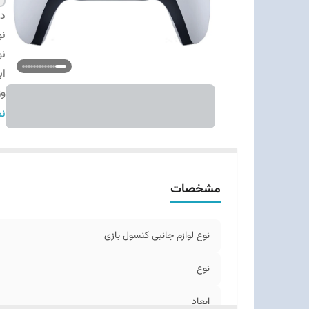
دس
نو
نو
اب
وز
تع
نم
تع
نو
نو
مشخصات
نو
وی
فن
نوع لوازم جانبی کنسول بازی
خ
ام
نوع
ابعاد