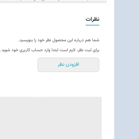
اتفاقات داخل بازی تغییر کنند. برای مثال، هنگام حرکت 
غوطه‌وری در بازی و واقعی‌تر شدن تجربه کاربری می‌شود.
نظرات
استیک آنالوگ L۳ و R۳ / دکمه MUTE / خروجی و ورودی صدا: خروجی ۴۸ کیلوهرتز ۱۶ بیت / ورودی ۲۴ کیلوهرتز ۱۶ بیت / نشانگرها: نوار نوری / نشانگر بازیکن / وضعیت دکمه MUTE
آن با کنترلرهای نسل قبل دارد.
دسته DualSense همچنین به میکروفون داخلی م
شما هم درباره این محصول نظر خود را بنویسید.
علاوه بر این، وجود تاچ‌پد، دکمه Create و سنسورهای حرکتی، امکانات کنترلی بیشتری را در اختیار کاربر قرار می‌دهد و باعث می‌شود برخی بازی‌ها با دقت و تنوع بیشتری اجرا شوند.
برای ثبت نظر، لازم است ابتدا وارد حساب کاربری خود شوید.
از نظر عملکرد باتری، DualSense
تریگرهای تطبیقی به‌صورت مداوم استفاده شود، شارژدهی باتر
افزودن نظر
می‌رسد.
بلکه برای بسیاری از کاربران PC نیز گزینه‌ای جذاب محسوب شود. دقت دکمه‌ها، واکنش سریع و کیفیت عملکرد، این دسته را برای انواع سبک‌های بازی مناسب کرده است.
دسته اصلی و باکیفیت برای تجربه بهتر بازی‌های PS5 هستید، این مدل یکی از بهترین انتخاب‌های ممکن است.