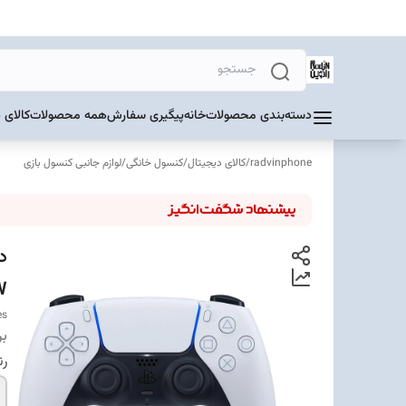
دسته‌بندی محصولات
خانه
پیگیری سفارش
همه محصولات
کالای 
radvinphone
/
کالای دیجیتال
/
کنسول خانگی
/
لوازم جانبی کنسول بازی
W
es
بر
ر