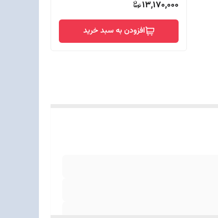
13,170,000
افزودن به سبد خرید
 , بازخورد هپتیک (Haptic Feedback) , تریگرهای
ص حرکت (Motion