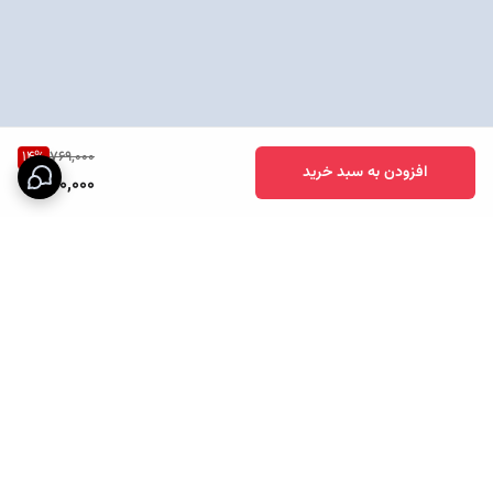
14
%
769,000
افزودن به سبد خرید
660,000
برگشت به بالا