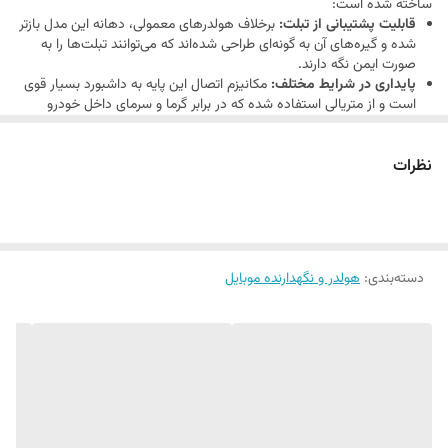
ساخته شده است:
قابلیت پشتیبانی از تبلت:
برخلاف هولدرهای معمولی، دهانه این مدل بازتر
شده و گیره‌های آن به گونه‌ای طراحی شده‌اند که می‌توانند تبلت‌ها را به
صورت ایمن نگه دارند.
پایداری در شرایط مختلف:
مکانیزم اتصال این پایه به داشبورد بسیار قوی
است و از متریالی استفاده شده که در برابر گرما و سرمای داخل خودرو
تغییر شکل نمی‌دهد.
تنظیمات چندگانه:
بازوهای این مدل به گونه‌ای طراحی شده‌اند که علاوه بر
نظرات
چرخش ۳۶۰ درجه سریِ نگهدارنده، خودِ بازو نیز قابلیت تغییر ارتفاع و زاویه
را دارد تا در هر نوع خودرویی بهترین دید را فراهم کند.
پدهای محافظ:
در نقاط تماس گیره با دستگاه، پدهای سیلیکونی تعبیه
شده که از خط و خش روی بدنه تبلت یا گوشی جلوگیری می‌کند و از لغزش
دستگاه در پیچ‌ها می‌کاهد.
کیفیت ساخت برند وریتی:
وریتی همواره به تولید محصولات با طول عمر
دسته‌بندی
:
هولدر و نگهدارنده موبایل
بالا معروف است و V-CH1117 نیز از این قاعده مستثنی نیست؛ بدنه
پلاستیکی ABS باکیفیت، دوام محصول را در استفاده طولانی‌مدت تضمین
می‌کند.