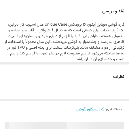
پرومکس شما می‌بخشد.
نقد و بررسی
گارد گوشی موبایل آیفون 16 پرومکس Unique Case مدل اسپرت کار دیزاین،
یک گزینه جذاب برای کسانی است که به دنبال فراتر رفتن از قاب‌های ساده و
معمولی هستند. طراحی این گارد با الهام از دنیای خودرو و المان‌های اسپرت،
ظاهری قدرتمند و چشم‌نواز به گوشی می‌بخشد. این مدل معمولاً با استفاده از
ترکیباتی از مواد مختلف مانند پلی‌کربنات سخت برای بدنه اصلی و TPU نرم در
لبه‌ها ساخته می‌شود تا هم مقاومت لازم در برابر ضربه را فراهم کند و هم
نصب و جداسازی آن آسان باشد.
یکی از ویژگی‌های کلیدی این نوع قاب‌ها، تمرکز بر محافظت همه‌جانبه است.
لبه‌های برجسته در اطراف صفحه نمایش و دوربین‌ها، اطمینان حاصل می‌کنند
نظرات
که در صورت قرار گرفتن گوشی بر روی سطوح، این قسمت‌های حساس در
تماس مستقیم نباشند. این امر به طور قابل توجهی خطر ایجاد خط و خش و
آسیب‌دیدگی را کاهش می‌دهد. همچنین، ساختار چندلایه یا استفاده از مواد
جاذب ضربه در گوشه‌ها، مقاومت قاب را در برابر سقوط‌های اتفاقی افزایش
می‌دهد.
طراحی “اسپرت کار دیزاین” معمولاً شامل الگوهای هندسی خاص، بافت‌های
دسته‌بندی
:
کیف و کاور گوشی
برجسته یا جزئیاتی شبیه به قطعات خودرو (مانند دریچه‌ها یا خطوط
مسابقه‌ای) است که ظاهری پویا و مدرن به گوشی می‌بخشد. این قاب‌ها غالباً
با تمرکز بر ارگونومی ساخته می‌شوند تا حتی با وجود ظاهر اسپرت و کمی
حجیم‌تر، همچنان خوش‌دست باشند و در استفاده طولانی‌مدت، راحتی کاربر را