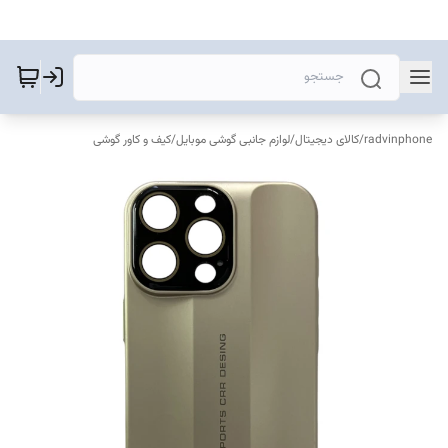
radvinphone
/
کالای دیجیتال
/
لوازم جانبی گوشی موبایل
/
کیف و کاور گوشی