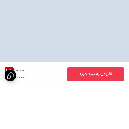
26
%
900,000
افزودن به سبد خرید
660,000