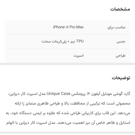
مشخصات
مناسب برای
iPhone 16 Pro Max
جنس
TPU نرم + پلی‌کربنات سخت
طراحی
اسپرت
وزن
سبک و ضخامت مناسب
توضیحات
مقاوم
در برابر ضربه و سقوط
گارد گوشی موبایل آیفون 16 پرومکس Unique Case مدل اسپرت کار دیزاین،
نصب
آسان و بدون آسیب به بدنه گوشی
محصولی است که ترکیبی از محافظت بالا و طراحی ظاهری متمایز را ارائه
می‌دهد. این قاب برای کاربرانی طراحی شده که علاوه بر ایمنی دستگاه خود، به
استایل و ظاهر خاص آن نیز اهمیت می‌دهند. مدل اسپرت کار دیزاین با الهام
از جزئیات خودرو و خطوط طراحی پویا، ظاهری منحصربه‌فرد به آیفون 16