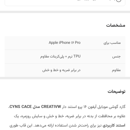
مشخصات
مناسب برای
Apple iPhone 16 Pro
جنس
TPU نرم + پلی‌کربنات مقاوم
مقاوم
در برابر ضربه و خط و خش
طراحی
ارگونومیک و خوش‌دست
توضیحات
وزن
مناسب با ضخامت استاندارد
گارد گوشی موبایل آیفون 16 پرو استند دار
CREATIVW مدل CYNS CACE
،
علاوه بر محافظت از بدنه در برابر ضربه، خط و خش و سایش روزمره، یک
استند کاربردی
نیز برای راحت‌تر شدن استفاده ارائه می‌دهد. این قاب طوری