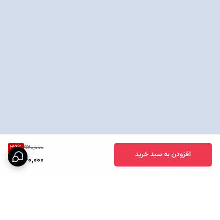
39
%
920,000
افزودن به سبد خرید
560,000