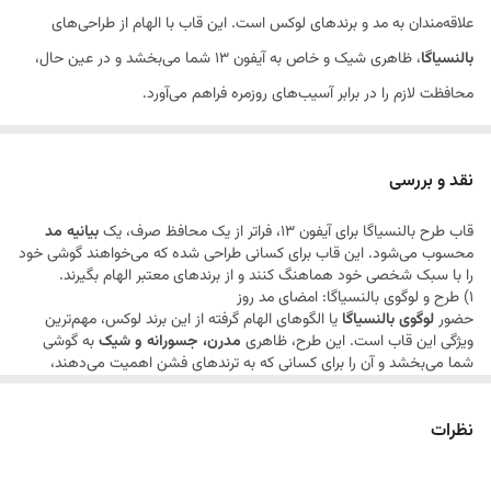
علاقه‌مندان به مد و برندهای لوکس است. این قاب با الهام از طراحی‌های
بالنسیاگا
، ظاهری شیک و خاص به آیفون 13 شما می‌بخشد و در عین حال،
محافظت لازم را در برابر آسیب‌های روزمره فراهم می‌آورد.
این قاب از مواد مقاوم ساخته شده تا در برابر
خط و خش، سایش و
ضربه‌های معمول
مقاومت کند.
لوگوی برجسته بالنسیاگا
و طراحی
نقد و بررسی
منحصربه‌فرد، این قاب را به یک اکسسوری مد روز تبدیل کرده است.
برش‌های
قاب طرح بالنسیاگا برای آیفون 13، فراتر از یک محافظ صرف، یک
بیانیه مد
دقیق
برای دسترسی به تمام پورت‌ها، دکمه‌ها و اسپیکرها، راحتی استفاده از
محسوب می‌شود. این قاب برای کسانی طراحی شده که می‌خواهند گوشی خود
گوشی را تضمین می‌کنند و
لبه‌های برجسته
اطراف صفحه نمایش و دوربین،
را با سبک شخصی خود هماهنگ کنند و از برندهای معتبر الهام بگیرند.
1) طرح و لوگوی بالنسیاگا: امضای مد روز
محافظت بیشتری را اضافه می‌کنند.
حضور
لوگوی بالنسیاگا
یا الگوهای الهام گرفته از این برند لوکس، مهم‌ترین
ویژگی این قاب است. این طرح، ظاهری
مدرن، جسورانه و شیک
به گوشی
شما می‌بخشد و آن را برای کسانی که به ترندهای فشن اهمیت می‌دهند،
جذاب می‌کند.
2) محافظت در برابر آسیب‌های روزمره
نظرات
مانند هر گارد باکیفیت دیگری، این قاب نیز از گوشی شما در برابر
خط و خش،
سایش و ضربه‌های ناگهانی
محافظت می‌کند. این لایه محافظتی به حفظ
ظاهر نو و جذاب گوشی شما در استفاده طولانی‌مدت کمک می‌کند.