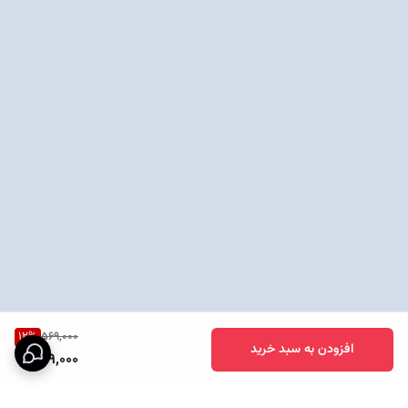
12
%
569,000
افزودن به سبد خرید
499,000