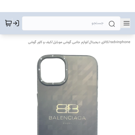
radvinphone
/
کالای دیجیتال
/
لوازم جانبی گوشی موبایل
/
کیف و کاور گوشی