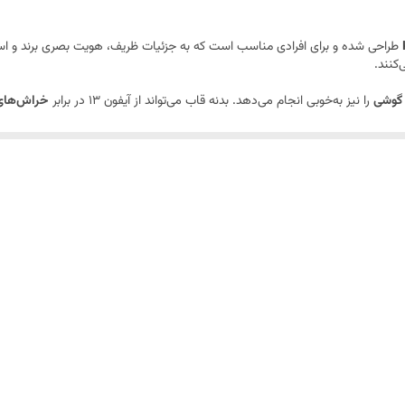
طراحی شده و برای افرادی مناسب است که به جزئیات ظریف، هویت بصری برند و است
‌کنند.
گوشی
را نیز به‌خوبی انجام می‌دهد. بدنه قاب می‌تواند از آیفون 13 در برابر
خراش‌های 
Karl Lagerfeld با
چاپ دقیق و بادوام
اجرا شده تا در برابر استفا
 از دکمه‌ها، اسپیکر و پورت شارژ بدون محدودیت انجام شود. همچنین طراحی آن ب
نگ باشد