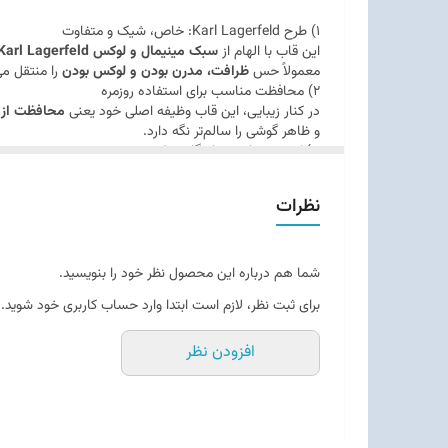
1) طرح Karl Lagerfeld: خاص، شیک و متفاوت
این قاب با الهام از
سبک مینیمال و لوکس Karl Lagerfeld
معمولاً حس
ظرافت، مدرن بودن و لوکس بودن
را منتقل می
2) محافظت مناسب برای استفاده روزمره
در کنار زیبایی، این قاب وظیفه اصلی خود یعنی
محافظت از 
و ظاهر گوشی را سالم‌تر نگه دارد.
3) کیفیت چاپ و ماندگاری طرح
یکی از نکات مهم در قاب‌های طرح‌دار، کیفیت چاپ است. در این مدل، طرح 
4) طراحی دقیق و خوش‌دست
نظرات
این قاب با
برش‌های منطبق و دقیق
ساخته شده تا استفاده
حس خوبی در استفاده روزانه داشته باشد.
5) مناسب چه کسانی است؟
این گارد برای افرادی مناسب است که:
شما هم درباره این محصول نظر خود را بنویسید.
به
برند Karl Lagerfeld
علاقه دارند
برای ثبت نظر، لازم است ابتدا وارد حساب کاربری خود شوید.
دنبال
قاب گوشی شیک و خاص
هستند
علاوه بر ظاهر، به
محافظت روزمره
هم اهمیت می‌دهند
افزودن نظر
می‌خواهند گوشی‌شان با
استایل شخصی و مد روز
هماه