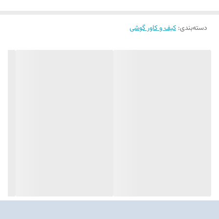
طوری که لوگو و طرح‌های روی قاب به مرور زمان پاک نمی‌شوند.
طراحی
ارگونومیک
قاب، احساس راحتی در دست را ایجاد می‌کند و
برش‌های دقیق
امکان استفاده بدون دردسر از تمام قابلیت‌های گوشی را فراهم می‌آورد.
دسته‌بندی
:
کیف و کاور گوشی
4) مناسب برای چه کسانی است؟
طرفداران برند
Supreme
و فرهنگ
استریت‌ور
.
افرادی که به دنبال
گارد گوشی خاص و پر زرق و برق
هستند.
کاربرانی که می‌خواهند گوشی آیفون 13 پرومکس خود را با
سبک مد روز و
منحصر به فرد
خود هماهنگ کنند.
کسانی که به دنبال
محافظت قوی و ظاهری جسورانه
برای گوشی خود
هستند.