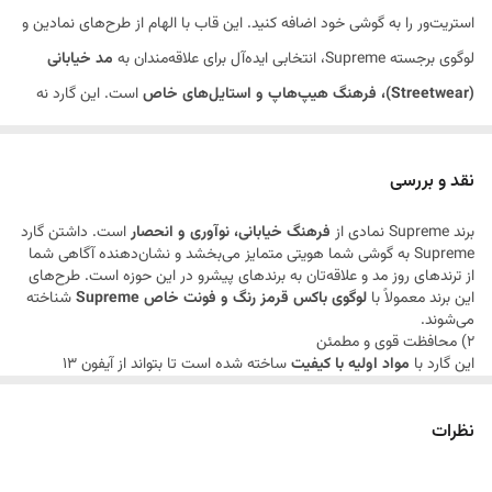
استریت‌ور را به گوشی خود اضافه کنید. این قاب با الهام از طرح‌های نمادین و
لوگوی برجسته Supreme، انتخابی ایده‌آل برای علاقه‌مندان به
مد خیابانی
(Streetwear)، فرهنگ هیپ‌هاپ و استایل‌های خاص
است. این گارد نه
تنها نمایانگر سلیقه شما در انتخاب برندهای معتبر است، بلکه محافظت قابل
اعتمادی را برای آیفون 13 پرومکس شما فراهم می‌کند.
نقد و بررسی
این کاور با
کیفیت ساخت بالا
، از گوشی شما در برابر
ضربه، خراش و سایش
برند Supreme نمادی از
فرهنگ خیابانی، نوآوری و انحصار
است. داشتن گارد
روزمره
محافظت می‌کند.
چاپ با دوام
طرح Supreme و
دسترسی آسان به
Supreme به گوشی شما هویتی متمایز می‌بخشد و نشان‌دهنده آگاهی شما
تمامی پورت‌ها و دکمه‌ها
، تجربه کاربری لذت‌بخشی را تضمین می‌کند.
از ترندهای روز مد و علاقه‌تان به برندهای پیشرو در این حوزه است. طرح‌های
این برند معمولاً با
لوگوی باکس قرمز رنگ و فونت خاص Supreme
شناخته
می‌شوند.
2) محافظت قوی و مطمئن
این گارد با
مواد اولیه با کیفیت
ساخته شده است تا بتواند از آیفون 13
پرومکس شما در برابر
ضربه، سقوط‌های احتمالی و خط و خش
محافظت
کند.
لبه‌های تقویت شده
و
پوشش کامل بدنه گوشی
، امنیت دستگاه شما را
نظرات
در برابر آسیب‌های فیزیکی تضمین می‌کند.
3) کیفیت ساخت و جزئیات
کیفیت چاپ طرح Supreme
بسیار بالاست و در برابر سایش مقاوم است، به