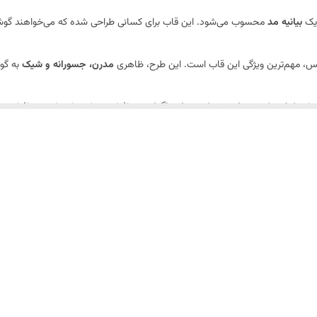
بیانیه مد
محسوب می‌شود. این قاب برای کسانی طراحی شده که می‌خواهند گوش
لوکس، مهم‌ترین ویژگی این قاب است. این طرح، ظاهری
مدرن، جسورانه و شیک
به گوش
رابر
خط و خش، سایش و ضربه‌های ناگهانی
محافظت می‌کند. این لایه محافظتی ب
ز تماس مستقیم این قسمت‌های حساس با سطوح جلوگیری کرده و احتمال ایجاد خرا
سپیکرها، میکروفون‌ها و دکمه‌های جانبی در نظر گرفته شده‌اند، استفاده راحت و بدو
‌شوند که
حس لمس خوبی
دارند و
از لیز خوردن گوشی در دست جلوگیری می‌کنند
.
ا داشته باشد.
.
د.