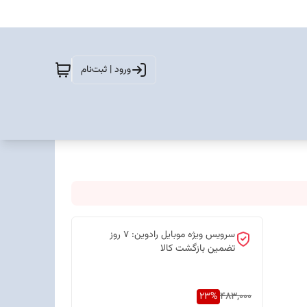
ورود | ثبت‌نام
سرویس ویژه موبایل رادوین: 7 روز
تضمین بازگشت کالا
23
%
483,000