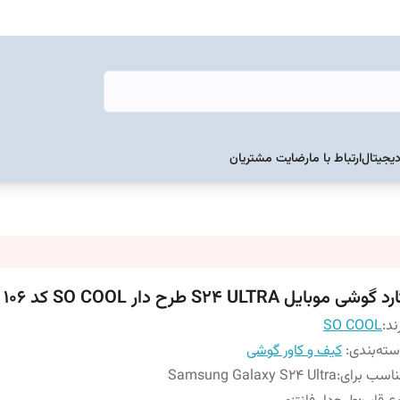
دیجیتال
ارتباط با ما
رضایت مشتریان
د گوشی موبایل S24 ULTRA طرح دار SO COOL کد 106
ند:
SO COOL
ته‌بندی
:
کیف و کاور گوشی
اسب برای
:
Samsung Galaxy S24 Ultra