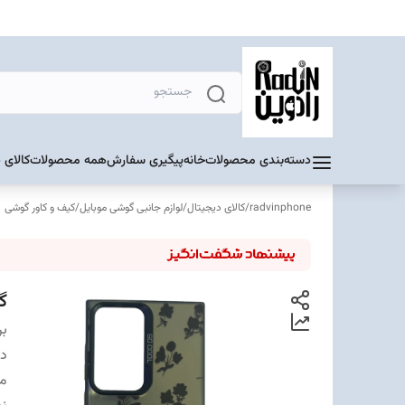
دسته‌بندی محصولات
خانه
پیگیری سفارش
همه محصولات
کالای 
radvinphone
/
کالای دیجیتال
/
لوازم جانبی گوشی موبایل
/
کیف و کاور گوشی
گار
بر
دس
من