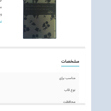
نو
م
وز
ج
نم
مشخصات
مناسب برای
نوع قاب
محافظت