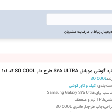
دیجیتال
ارتباط با ما
رضایت مشتریان
د گوشی موبایل S25 ULTRA طرح دار SO COOL کد 101
ند:
SO COOL
ته‌بندی
:
کیف و کاور گوشی
اسب برای
:
Samsung Galaxy S25 Ultra
نس
:
TPU نرم و منعطف
راحی
:
چاپ طرح‌دار فانتزی SO COOL