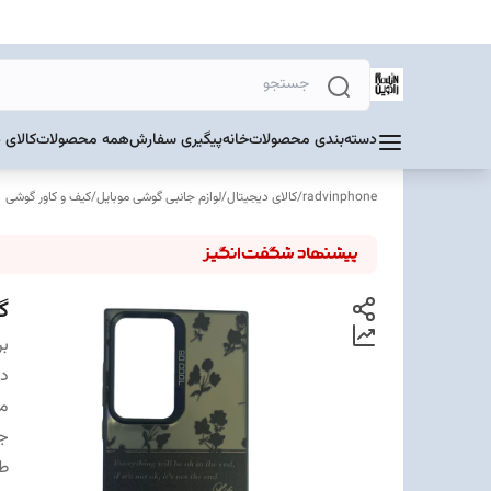
دسته‌بندی محصولات
خانه
پیگیری سفارش
همه محصولات
کالای 
radvinphone
/
کالای دیجیتال
/
لوازم جانبی گوشی موبایل
/
کیف و کاور گوشی
گار
بر
دس
من
ج
ط