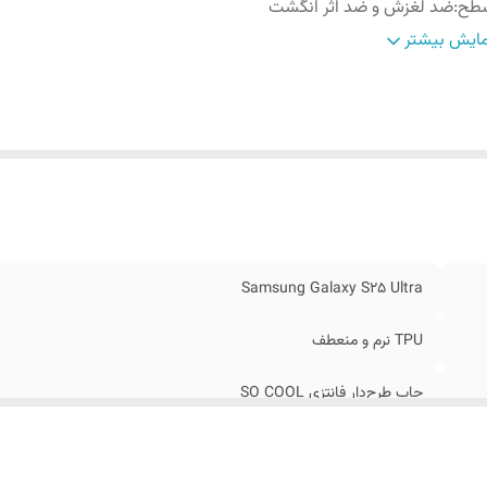
طح
:
ضد لغزش و ضد اثر انگشت
اوم
:
در برابر ضربه و خط و خش
ایش بیشتر
ن
:
سبک و ضخامت کم
Samsung Galaxy S25 Ultra
TPU نرم و منعطف
چاپ طرح‌دار فانتزی SO COOL
ضد لغزش و ضد اثر انگشت