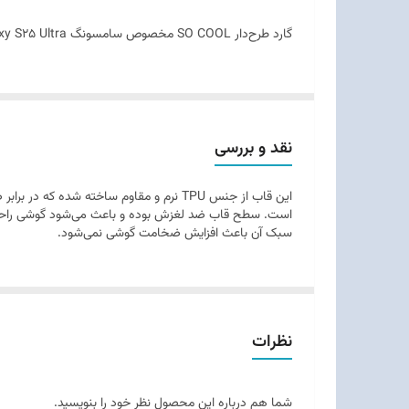
مقاوم
گارد طرح‌دار SO COOL مخصوص سامسونگ Galaxy S25 Ultra با طراحی فانتزی و جذاب، علاوه بر محافظت از گوشی، ظاهر خاص و متفاوتی به آن می‌دهد و مناسب کاربران جوان و خاص‌پسند است.
وزن
نقد و بررسی
این قاب از جنس TPU نرم و مقاوم ساخته شد
است. سطح قاب ضد لغزش بوده و باعث می‌شود گوشی راحت‌تر
سبک آن باعث افزایش ضخامت گوشی نمی‌شود.
نظرات
شما هم درباره این محصول نظر خود را بنویسید.