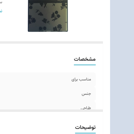
س
مق
نم
وز
مشخصات
مناسب برای
جنس
طراحی
سطح
توضیحات